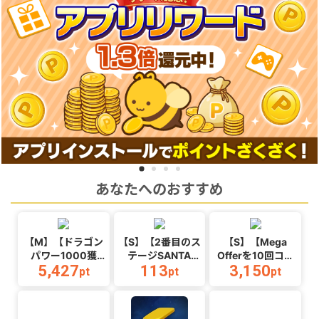
あなたへのおすすめ
【M】【ドラゴン
【S】【2番目のス
【S】【Mega
パワー1000獲
テージSANTA
Offerを10回コン
5,427
113
3,150
得】マージドラゴ
MONICA BEACH
プリートする】
pt
pt
pt
ン_Android
オープン】
Ball Hop_Android
WaterPark
Boys_Android