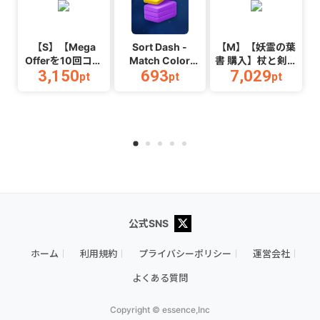
【S】【Mega
Sort Dash -
【M】【妖霊の葉
Offerを10回コン
Match Color
書 購入】杖と剣の
3,150
693
7,029
プリートする】
Puzzle（チャレン
伝説
pt
pt
pt
Color
ジ11完了）
_Android_2608
Link_Android
（Android）
公式SNS
ホーム
利用規約
プライバシーポリシー
運営会社
よくある質問
Copyright © essence,Inc