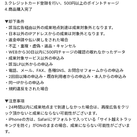
3.クレジットカード登録を行い、500円以上のポイントチャージ
4.商品購入完了
▼却下条件
・該当広告経由以外の成果地点到達は成果対象外となります。
・日本以外のIPアドレスからの成果は対象外となります。
・返金申請や払い戻しをされた場合
・不正・重複・虚偽・返品・キャンセル
・WEBから30日以内に500円チャージの確認の取れなかったデータ
・成果対象サービス以外の申込み
・該当LP以外からの申込み
・電話、メール、FAX、各種SNS、お問合せフォームからの申込み
・2回目以降の申込み・既存利用者からの申込み・本人からの申込み
・同一IPからの申込み
・規約違反をされた場合
▼注意事項
・24時間以内に成果地点まで到達しなかった場合は、再度広告をクリ
ック頂かないと成果にならない可能性がございます。
・iPhoneの方は、Safariにデフォルトで入っている「サイト越えトラッ
キングを防ぐ」がONのままの場合、成果にならない可能性がございま
す。