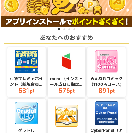
あなたへのおすすめ
京急プレミアポイ
menu（インスト
みんなGコミック
ント（新規会員登
ール当日に指定の
(1100円コース)
531
576
891
録完了（登録時
クーポンコード経
pt
pt
pt
PASMO番号入力
由で1,500円（税
必須））
込）以上の初回注
文完了）
（Android）
グラドル
CyberPanel（ア