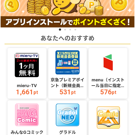
あなたへのおすすめ
京急プレミアポイ
menu（インスト
mieru-TV
ント（新規会員登
ール当日に指定の
1,661
531
576
録完了（登録時
クーポンコード経
pt
pt
pt
PASMO番号入力
由で1,500円（税
必須））
込）以上の初回注
文完了）
（Android）
みんなGコミック
グラドル