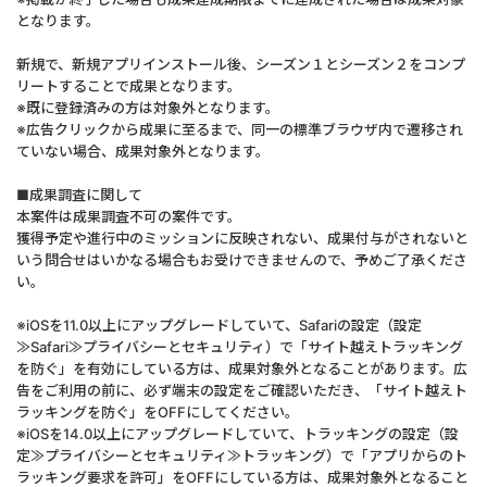
となります。
新規で、新規アプリインストール後、シーズン１とシーズン２をコンプ
リートすることで成果となります。
※既に登録済みの方は対象外となります。
※広告クリックから成果に至るまで、同一の標準ブラウザ内で遷移され
ていない場合、成果対象外となります。
■成果調査に関して
本案件は成果調査不可の案件です。
獲得予定や進行中のミッションに反映されない、成果付与がされないと
いう問合せはいかなる場合もお受けできませんので、予めご了承くださ
い。
※iOSを11.0以上にアップグレードしていて、Safariの設定（設定
≫Safari≫プライバシーとセキュリティ）で「サイト越えトラッキング
を防ぐ」を有効にしている方は、成果対象外となることがあります。広
告をご利用の前に、必ず端末の設定をご確認いただき、「サイト越えト
ラッキングを防ぐ」をOFFにしてください。
※iOSを14.0以上にアップグレードしていて、トラッキングの設定（設
定≫プライバシーとセキュリティ≫トラッキング）で「アプリからのト
ラッキング要求を許可」をOFFにしている方は、成果対象外となること