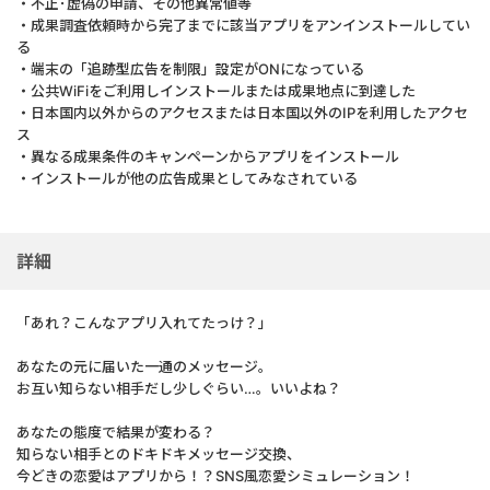
・不正･虚偽の申請、その他異常値等
・成果調査依頼時から完了までに該当アプリをアンインストールしてい
る
・端末の「追跡型広告を制限」設定がONになっている
・公共WiFiをご利用しインストールまたは成果地点に到達した
・日本国内以外からのアクセスまたは日本国以外のIPを利用したアクセ
ス
・異なる成果条件のキャンペーンからアプリをインストール
・インストールが他の広告成果としてみなされている
詳細
「あれ？こんなアプリ入れてたっけ？」
あなたの元に届いた一通のメッセージ。
お互い知らない相手だし少しぐらい…。いいよね？
あなたの態度で結果が変わる？
知らない相手とのドキドキメッセージ交換、
今どきの恋愛はアプリから！？SNS風恋愛シミュレーション！