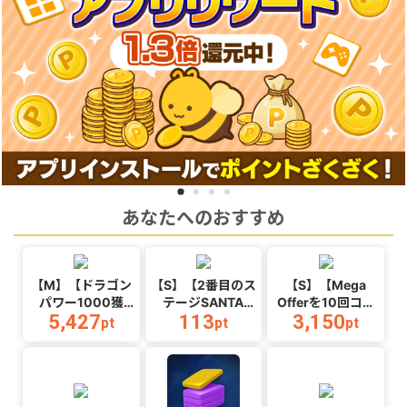
あなたへのおすすめ
【M】【ドラゴン
【S】【2番目のス
【S】【Mega
パワー1000獲
テージSANTA
Offerを10回コン
5,427
113
3,150
得】マージドラゴ
MONICA BEACH
プリートする】
pt
pt
pt
ン_Android
オープン】
Ball Hop_Android
WaterPark
Boys_Android