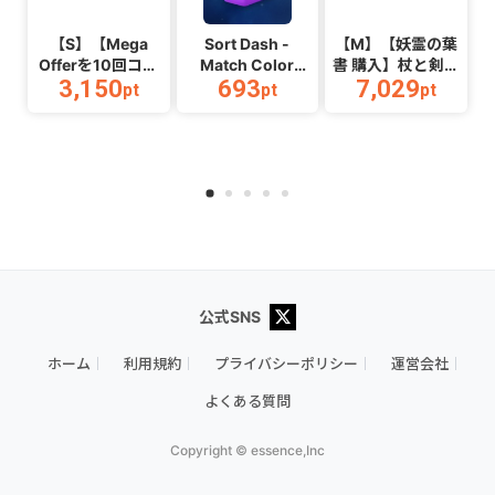
【S】【Mega
Sort Dash -
【M】【妖霊の葉
Offerを10回コン
Match Color
書 購入】杖と剣の
3,150
693
7,029
プリートする】
Puzzle（チャレン
伝説
pt
pt
pt
Color
ジ11完了）
_Android_2608
Link_Android
（Android）
公式SNS
ホーム
利用規約
プライバシーポリシー
運営会社
よくある質問
Copyright © essence,Inc