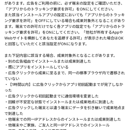
があります。広告をご利用の前に、必ず端末の設定をご確認いただき、
「アプリからのトラッキング要求を許可」をONにしてください。
また該当インストールアプリの設定においても「アプリからのトラッキ
ング要求を許可」をOFFにしている場合も成果対象外となることがあり
ます。端末での許可だけでなく各アプリの設定でも「アプリからのトラ
ッキング要求を許可」をONにしてください。「他社が所有するAppや
Webサイトを横断してあなたを追跡する許可」が表示された場合はOK
と回答していただくと該当設定がONになります。
また下記内容に該当する場合、成果対象外となることがあります。
・別の広告経由でインストールまたは成果到達した
・既にアプリをインストールしている
・広告クリックから成果に至るまで、同一の標準ブラウザ内で遷移され
ていない
・【1時間以内】に広告クリックからアプリ初回起動までが完了しなか
った
・広告クリックから初回起動までに通信環境を変更した
・回線が不安定な状態でインストールまたは成果地点に到達した
・広告クリックした端末とは違う端末にデータを引き継いで成果地点ま
で到達した
・他端末での同一IPアドレスからのインストールまたは成果到達した
・他端末やご家族、ご友人と同一IPアドレスでのインストール