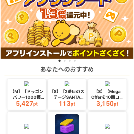
あなたへのおすすめ
【M】【ドラゴン
【S】【2番目のス
【S】【Mega
パワー1000獲
テージSANTA
Offerを10回コン
5,427
113
3,150
得】マージドラゴ
MONICA BEACH
プリートする】
pt
pt
pt
ン_Android
オープン】
Ball Hop_Android
WaterPark
Boys_Android