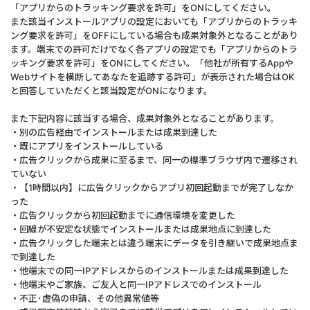
「アプリからのトラッキング要求を許可」をONにしてください。
また該当インストールアプリの設定においても「アプリからのトラッキ
ング要求を許可」をOFFにしている場合も成果対象外となることがあり
ます。端末での許可だけでなく各アプリの設定でも「アプリからのトラ
ッキング要求を許可」をONにしてください。「他社が所有するAppや
Webサイトを横断してあなたを追跡する許可」が表示された場合はOK
と回答していただくと該当設定がONになります。
また下記内容に該当する場合、成果対象外となることがあります。
・別の広告経由でインストールまたは成果到達した
・既にアプリをインストールしている
・広告クリックから成果に至るまで、同一の標準ブラウザ内で遷移され
ていない
・【1時間以内】に広告クリックからアプリ初回起動までが完了しなか
った
・広告クリックから初回起動までに通信環境を変更した
・回線が不安定な状態でインストールまたは成果地点に到達した
・広告クリックした端末とは違う端末にデータを引き継いで成果地点ま
で到達した
・他端末での同一IPアドレスからのインストールまたは成果到達した
・他端末やご家族、ご友人と同一IPアドレスでのインストール
・不正･虚偽の申請、その他異常値等