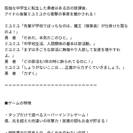
孤独な中学生に転生した勇者はある日の放課後、
アイドル後輩ミユミユから衝撃の事実を聞かされる！
ミユミユ「先輩が学校でぼっちなのは、魔王（理事長）が仕掛けた罠な
のよ！」
勇 者 「だめだ。本気だこのひと。」
ミユミユ「中学校生活、人間関係の基本は部活動。」
ミユミユ「まずは手ごろな部活に無理やり入部して友達を増やすわ
よ。」
勇 者 「どの部活も1年の時に断られてるのに！」
ミユミユ「しょうがないここは……正面から力ずくでいきましょう。」
勇 者 「力ずく」
＝＝＝＝＝＝＝＝＝＝＝＝＝＝＝＝＝＝＝＝＝＝＝＝
■ゲームの特徴
・タップだけで遊べるスーパーインフレゲーム！
億、兆を超えた桁違いの攻撃力！放置の間もお金が貯まる！
・個性豊かな部長との、全くかみ合わない会話！