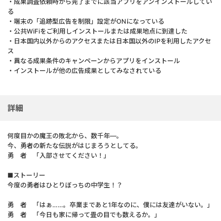
・成果調査依頼時から完了までに該当アプリをアンインストールしてい
る
・端末の「追跡型広告を制限」設定がONになっている
・公共WiFiをご利用しインストールまたは成果地点に到達した
・日本国内以外からのアクセスまたは日本国以外のIPを利用したアクセ
ス
・異なる成果条件のキャンペーンからアプリをインストール
・インストールが他の広告成果としてみなされている
詳細
何度目かの魔王の敗北から、数千年―。
今、勇者の新たな伝説がはじまろうとしてる。
勇 者 「入部させてください！」
■ストーリー
今度の勇者はひとりぼっちの中学生！？
勇 者 「はぁ……。卒業まであと1年なのに、僕には友達がいない。」
勇 者 「今日も家に帰って畳の目でも数えるか。」