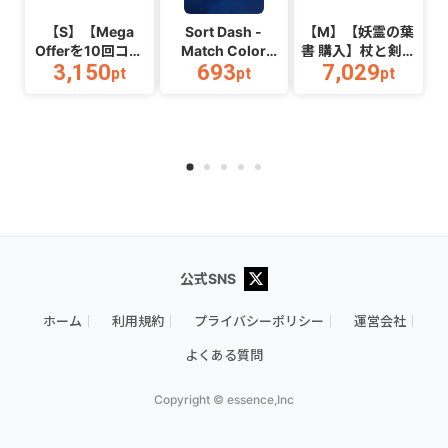
【S】【Mega
Sort Dash -
【M】【妖霊の葉
Offerを10回コン
Match Color
書 購入】杖と剣の
3,150
693
7,029
プリートする】
Puzzle（チャレン
伝説
pt
pt
pt
Color
ジ11完了）
_Android_2608
Link_Android
（Android）
公式SNS
ホーム
利用規約
プライバシーポリシー
運営会社
よくある質問
Copyright © essence,Inc