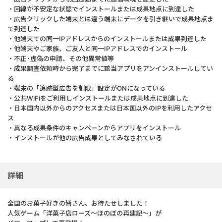
・回線が不安定な状態でインストールまたは成果地点に到達した
・広告クリックした端末とは違う端末にデータを引き継いで成果地点ま
で到達した
・他端末での同一IPアドレスからのインストールまたは成果到達した
・他端末やご家族、ご友人と同一IPアドレスでのインストール
・不正･虚偽の申請、その他異常値等
・成果調査依頼時から完了までに該当アプリをアンインストールしてい
る
・端末の「追跡型広告を制限」設定がONになっている
・公共WiFiをご利用しインストールまたは成果地点に到達した
・日本国内以外からのアクセスまたは日本国以外のIPを利用したアクセ
ス
・異なる成果条件のキャンペーンからアプリをインストール
・インストールが他の広告成果としてみなされている
詳細
全国のお菓子好きの皆さん、お待たせしました！
人気ゲーム「洋菓子店ローズ～ほのぼの再建記～」が