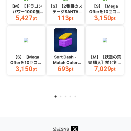
【M】【ドラゴン
【S】【2番目のス
【S】【Mega
パワー1000獲
テージSANTA
Offerを10回コン
5,427
113
3,150
得】マージドラゴ
MONICA BEACH
プリートする】
pt
pt
pt
ン_Android
オープン】
Ball Hop_Android
WaterPark
Boys_Android
【S】【Mega
Sort Dash -
【M】【妖霊の葉
Offerを10回コン
Match Color
書 購入】杖と剣の
3,150
693
7,029
プリートする】
Puzzle（チャレン
伝説
pt
pt
pt
Color
ジ11完了）
_Android_2608
Link_Android
（Android）
公式SNS