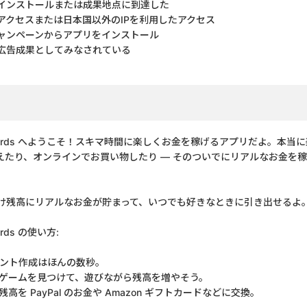
しインストールまたは成果地点に到達した
アクセスまたは日本国以外のIPを利用したアクセス
ャンペーンからアプリをインストール
広告成果としてみなされている
arn Rewards へようこそ！スキマ時間に楽しくお金を稼げるアプリだよ。
えたり、オンラインでお買い物したり — そのついでにリアルなお金を
け残高にリアルなお金が貯まって、いつでも好きなときに引き出せるよ
wards の使い方:
カウント作成はほんの数秒。
しいゲームを見つけて、遊びながら残高を増やそう。
残高を PayPal のお金や Amazon ギフトカードなどに交換。