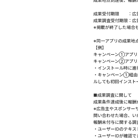
成果地点到達後、報酬
成果受付期限 ：広告
成果調査受付期限：広
※掲載が終了した場合
※同一アプリの成果地
【例】
キャンペーン①アプリA
キャンペーン②アプリA
・インストール時に進
・キャンペーン①経由
ルしても初回インスト
■成果調査に関して
成果条件達成後に報酬
※広告主やスポンサー
問い合わせた場合、い
報酬未付与に関する調
・ユーザーIDのテキス
・ユーザーIDが確認