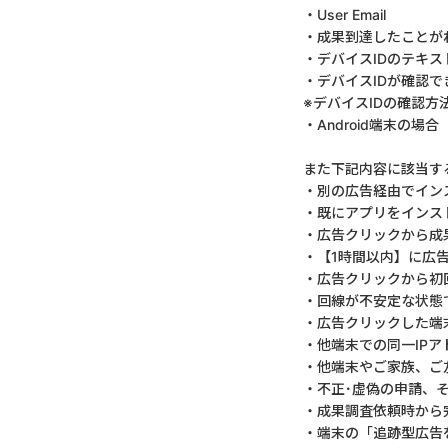
・User Email
・成果到達したことが
・デバイスIDのテキス
・デバイスIDが確認
※デバイスIDの確認方
・Android端末の場合
また下記内容に該当す
・別の広告経由でイン
・既にアプリをインス
・広告クリックから成
・【1時間以内】に広
・広告クリックから初
・回線が不安定な状態
・広告クリックした端
・他端末での同一IP
・他端末やご家族、ご
・不正･虚偽の申請、
・成果調査依頼時から
・端末の「追跡型広告