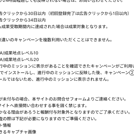
が24時間経過しても反映されない場合は、お問い合わせください。
クリックから30日以内（初回登録完了は広告クリックから1日以内）
告クリックから34日以内
も成果受取期間内に達成された場合は成果対象となります。
点違いのキャンペーンを複数利用いただくことはできません。
/成果地点レベル10
/成果地点レベル20
行中のミッションに表示があることを確認できたキャンペーンがご利用
でインストールし、進行中のミッションに反映した後、キャンペーン
ールではないため、進行中のミッションに表示されません。
が未付与の場合、本サイトのお問合せフォームよりご連絡ください。
サイトへ直接問い合わせする事を固く禁じます。
かなる理由があろうと報酬付与対象外となりますのでご了承ください。
査の際は下記が必要になりますのでご準備ください。
ト情報
できるキャプチャ画像