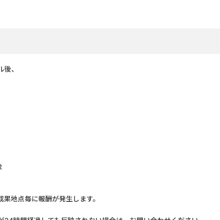
ル後、
金
成果地点毎に報酬が発生します。