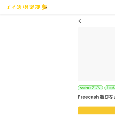
Androidアプリ
Step
Freecash 遊