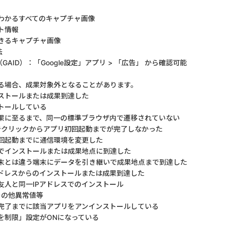
わかるすべてのキャプチャ画像
ト情報
できるキャプチャ画像
法
（GAID）：「Google設定」アプリ > 「広告」 から確認可能
る場合、成果対象外となることがあります。
ストールまたは成果到達した
トールしている
果に至るまで、同一の標準ブラウザ内で遷移されていない
告クリックからアプリ初回起動までが完了しなかった
回起動までに通信環境を変更した
でインストールまたは成果地点に到達した
末とは違う端末にデータを引き継いで成果地点まで到達した
アドレスからのインストールまたは成果到達した
友人と同一IPアドレスでのインストール
その他異常値等
完了までに該当アプリをアンインストールしている
を制限」設定がONになっている