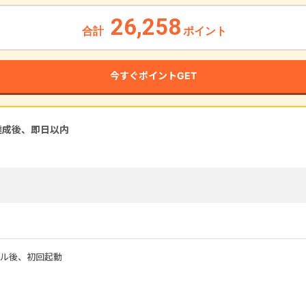
26,258
合計
ポイント
今すぐポイントGET
達成後、即
日以内
ル後、初回起動