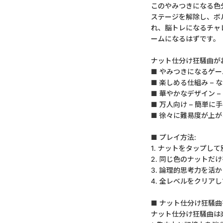
このやみつきになる色
ステージを解除し、ボ
れ、脳トレになるチャ
ームになるはずです。
ナット仕分け狂騒曲が
■ やみつきになるゲー
■ 楽しめる仕組み –
■ 華やかなデザイン 
■ 万人向け – 簡単
■ 徐々に難易度が上
■ プレイ方法:
1. ナットをタップし
2. 同じ色のナットだ
3. 論理的思考力を活
4. 全レベルをクリア
■ ナット仕分け狂騒曲
ナット仕分け狂騒曲は