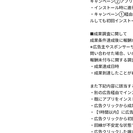
キャンペーン②アプリA
・インストール時に進
・キャンペーン①経由
ルしても初回インスト
■成果調査に関して
成果条件達成後に報酬
※広告主やスポンサー
問い合わせた場合、い
報酬未付与に関する調
・成果達成日時
・成果到達したことが
また下記内容に該当す
・別の広告経由でイン
・既にアプリをインス
・広告クリックから成
・【1時間以内】に広
・広告クリックから初
・回線が不安定な状態
・広告クリックした端