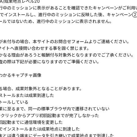
/成果地点レベル20
行中のミッションに表示があることを確認できたキャンペーンがご利用
でインストールし、進行中のミッションに反映した後、キャンペーン
ールではないため、進行中のミッションに表示されません。
が未付与の場合、本サイトのお問合せフォームよりご連絡ください。
サイトへ直接問い合わせする事を固く禁じます。
かなる理由があろうと報酬付与対象外となりますのでご了承ください。
査の際は下記が必要になりますのでご準備ください。
わかるキャプチャ画像
る場合、成果対象外となることがあります。
ストールまたは成果到達した
トールしている
果に至るまで、同一の標準ブラウザ内で遷移されていない
告クリックからアプリ初回起動までが完了しなかった
回起動までに通信環境を変更した
でインストールまたは成果地点に到達した
末とは違う端末にデータを引き継いで成果地点まで到達した