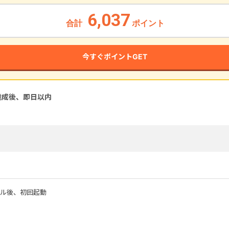
6,037
合計
ポイント
今すぐポイントGET
達成後、即
日以内
ル後、初回起動