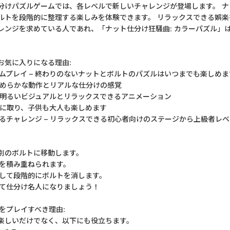
分けパズルゲームでは、各レベルで新しいチャレンジが登場します。 
ルトを段階的に整理する楽しみを体験できます。 リラックスできる娯楽
レンジを求めている人であれ、「ナット仕分け狂騒曲: カラーパズル」
お気に入りになる理由:
ムプレイ – 終わりのないナットとボルトのパズルはいつまでも楽しめま
 なめらかな動作とリアルな仕分けの感覚
– 明るいビジュアルとリラックスできるアニメーション
に手に取り、子供も大人も楽しめます
がるチャレンジ – リラックスできる初心者向けのステージから上級者レ
て別のボルトに移動します。
けを積み重ねられます。
かして段階的にボルトを消します。
して仕分け名人になりましょう！
をプレイすべき理由:
楽しいだけでなく、以下にも役立ちます。