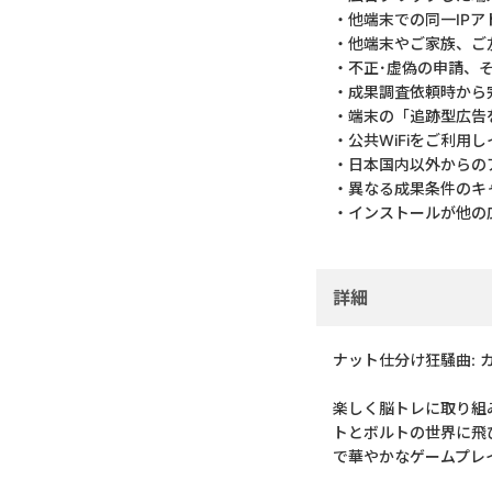
・他端末での同一IP
・他端末やご家族、ご
・不正･虚偽の申請、
・成果調査依頼時から
・端末の「追跡型広告
・公共WiFiをご利用
・日本国内以外からの
・異なる成果条件のキ
・インストールが他の
詳細
ナット仕分け狂騒曲: 
楽しく脳トレに取り組
トとボルトの世界に飛
で華やかなゲームプレ