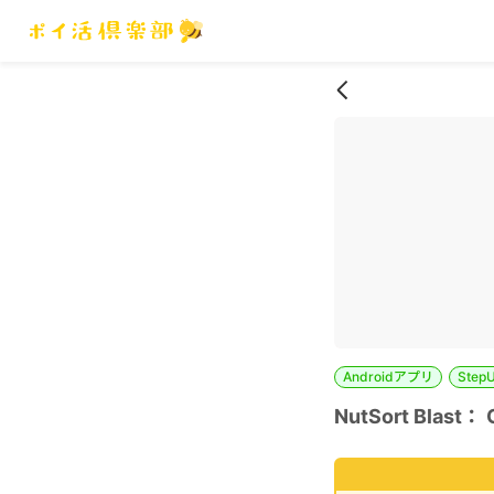
Androidアプリ
Step
NutSort Blast：