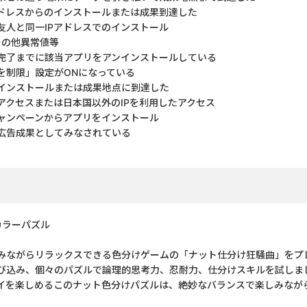
アドレスからのインストールまたは成果到達した
友人と同一IPアドレスでのインストール
その他異常値等
完了までに該当アプリをアンインストールしている
を制限」設定がONになっている
しインストールまたは成果地点に到達した
アクセスまたは日本国以外のIPを利用したアクセス
ャンペーンからアプリをインストール
広告成果としてみなされている
カラーパズル
みながらリラックスできる色分けゲームの「ナット仕分け狂騒曲」をプ
び込み、個々のパズルで論理的思考力、忍耐力、仕分けスキルを試しま
イを楽しめるこのナット色分けパズルは、絶妙なバランスで楽しみなが