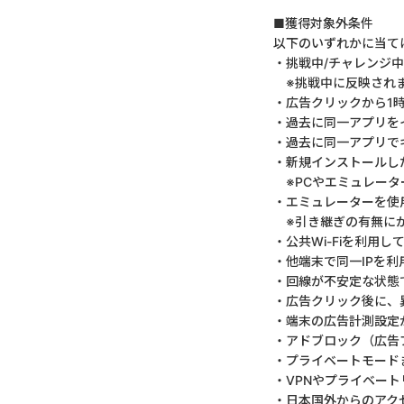
■獲得対象外条件
以下のいずれかに当て
・挑戦中/チャレンジ
※挑戦中に反映されま
・広告クリックから1
・過去に同一アプリを
・過去に同一アプリで
・新規インストールし
※PCやエミュレータ
・エミュレーターを使
※引き継ぎの有無にか
・公共Wi-Fiを利用
・他端末で同一IPを
・回線が不安定な状態
・広告クリック後に、
・端末の広告計測設定
・アドブロック（広告
・プライベートモード
・VPNやプライベー
・日本国外からのアク