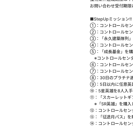
お問い合わせ受付期限
■StepUpミッション!!
①：コントロールセン
②：コントロールセン
③：「永久建築隊列」
④：コントロールセン
⑤：「成長基金」を購
※コントロールセンタ
⑥：コントロールセン
⑦：コントロールセン
⑧：30日のプラチナ
⑨：5日以内に任意英
⑩：5星英雄を8人入手
⑪：「スカーレットギ
※「SR英雄」を購入
⑫：コントロールセン
⑬：「征途月パス」を
⑭：コントロールセン