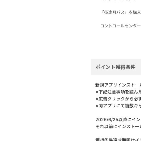
「征途月パス」を購入
コントロールセンター
ポイント獲得条件
新規アプリインストー
※下記注意事項を読ん
※広告クリックから必
※同アプリにて複数キ
2026/6/25以降
それ以前にインストー
獲得条件達成期限はイ