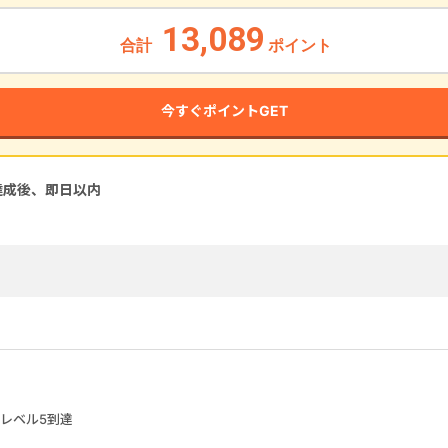
13,089
合計
ポイント
今すぐポイントGET
達成後、即
日以内
レベル5到達