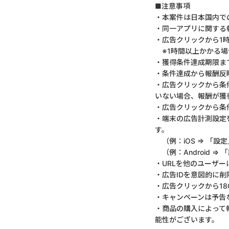
■注意事項
・本案件は日本国内で
・同一アプリに関する
・広告クリックから1
※1時間以上かかる場
・獲得条件達成期限ま
・条件達成から報酬反
・広告クリックから条
いない場合、報酬が獲
・広告クリックから条
・端末の広告計測設定
す。
（例：iOS ⇒ 「設
（例：Android 
・URLを他のユーザ
・広告IDを意図的に
・広告クリックから1
・キャンペーンは予告
・商品の購入によって
能性がございます。