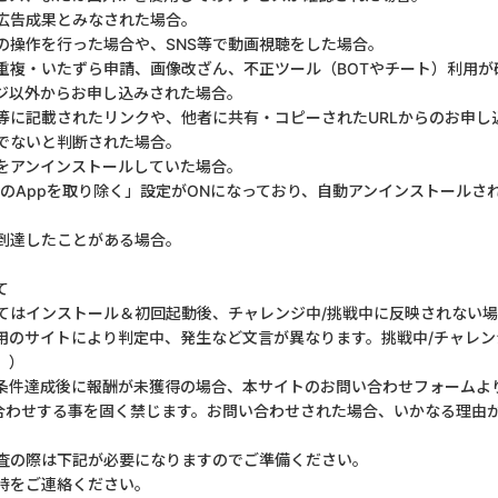
広告成果とみなされた場合。
の操作を行った場合や、SNS等で動画視聴をした場合。
重複・いたずら申請、画像改ざん、不正ツール（BOTやチート）利用が
ジ以外からお申し込みされた場合。
S等に記載されたリンクや、他者に共有・コピーされたURLからのお申し
でないと判断された場合。
をアンインストールしていた場合。
用のAppを取り除く」設定がONになっており、自動アンインストールさ
到達したことがある場合。
て
てはインストール＆初回起動後、チャレンジ中/挑戦中に反映されない
用のサイトにより判定中、発生など文言が異なります。挑戦中/チャレ
。）
条件達成後に報酬が未獲得の場合、本サイトのお問い合わせフォームよ
合わせする事を固く禁じます。お問い合わせされた場合、いかなる理由
査の際は下記が必要になりますのでご準備ください。
時をご連絡ください。