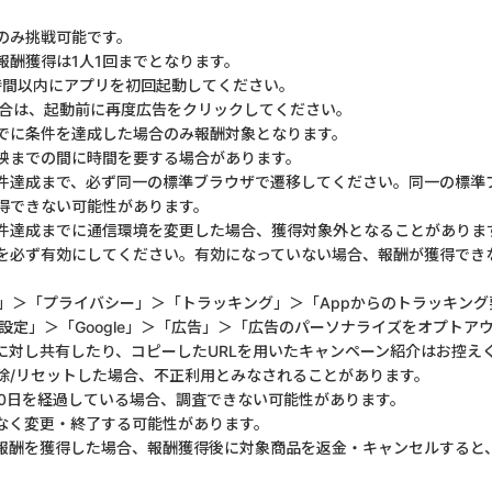
のみ挑戦可能です。
報酬獲得は1人1回までとなります。
時間以内にアプリを初回起動してください。
合は、起動前に再度広告をクリックしてください。
でに条件を達成した場合のみ報酬対象となります。
映までの間に時間を要する場合があります。
件達成まで、必ず同一の標準ブラウザで遷移してください。同一の標準
得できない可能性があります。
件達成までに通信環境を変更した場合、獲得対象外となることがありま
を必ず有効にしてください。有効になっていない場合、報酬が獲得でき
定」＞「プライバシー」＞「トラッキング」＞「Appからのトラッキング
⇒ 「設定」＞「Google」＞「広告」＞「広告のパーソナライズをオプトア
ーに対し共有したり、コピーしたURLを用いたキャンペーン紹介はお控え
削除/リセットした場合、不正利用とみなされることがあります。
80日を経過している場合、調査できない可能性があります。
なく変更・終了する可能性があります。
報酬を獲得した場合、報酬獲得後に対象商品を返金・キャンセルすると