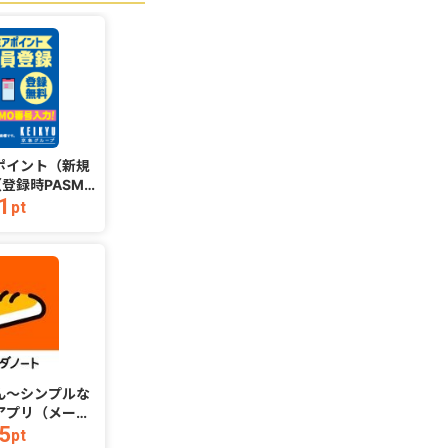
ポイント（新規
歩数計あるくん〜シンプルな
みん
登録時PASMO
ウォーキングアプリ（メール
1
160
必須））
アドレス登録完了）（iOS）
pt
pt
ん〜シンプルな
Cy
アプリ（メール
コミックA
5
1,053
了）（iOS）
pt
pt