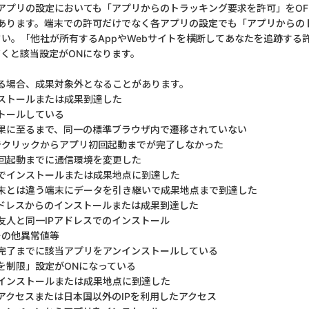
アプリの設定においても「アプリからのトラッキング要求を許可」をOF
あります。端末での許可だけでなく各アプリの設定でも「アプリからの
さい。「他社が所有するAppやWebサイトを横断してあなたを追跡する
だくと該当設定がONになります。
る場合、成果対象外となることがあります。
ストールまたは成果到達した
トールしている
果に至るまで、同一の標準ブラウザ内で遷移されていない
告クリックからアプリ初回起動までが完了しなかった
回起動までに通信環境を変更した
でインストールまたは成果地点に到達した
末とは違う端末にデータを引き継いで成果地点まで到達した
アドレスからのインストールまたは成果到達した
友人と同一IPアドレスでのインストール
その他異常値等
完了までに該当アプリをアンインストールしている
を制限」設定がONになっている
しインストールまたは成果地点に到達した
アクセスまたは日本国以外のIPを利用したアクセス