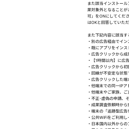
また該当インストール
果対象外となることが
可」をONにしてくだ
はOKと回答していた
また下記内容に該当す
・別の広告経由でイン
・既にアプリをインス
・広告クリックから成
・【1時間以内】に広
・広告クリックから初
・回線が不安定な状態
・広告クリックした端
・他端末での同一IP
・他端末やご家族、ご
・不正･虚偽の申請、
・成果調査依頼時から
・端末の「追跡型広告
・公共WiFiをご利用
・日本国内以外からの