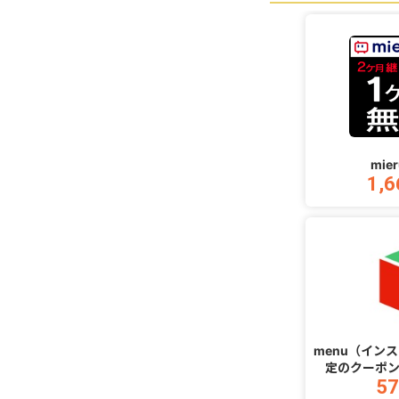
mie
1,6
menu（イン
定のクーポ
57
1,500円（