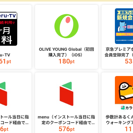
OLIVE YOUNG Global（初回
京急プレミア
ru-TV
購入完了）（iOS）
会員登録完了（
61
180
53
番号入力
pt
pt
ストール当日に指
menu（インストール当日に指
歩数計あるく
ンコード経由で
定のクーポンコード経由で
ウォーキング
6
576
11
税込）以上の初回注
1,500円（税込）以上の初回注
アドレス登録完
pt
pt