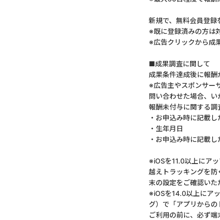
新規で、無料会員登録
※既に登録済みの方は
※広告クリックから成
■成果調査に関して
成果条件達成後に報酬
※広告主やスポンサー
問い合わせた場合、い
報酬未付与に関する調
・お申込み時に記載し
・生年月日
・お申込み時に記載し
※iOSを11.0以上に
越えトラッキングを防
末の設定をご確認いた
※iOSを14.0以上
グ）で「アプリからの
ご利用の前に、必ず端