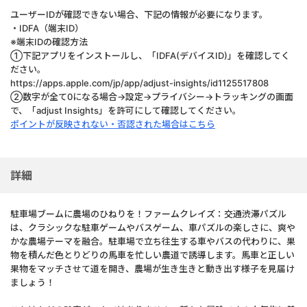
ユーザーIDが確認できない場合、下記の情報が必要になります。
・IDFA（端末ID）
※端末IDの確認方法
①下記アプリをインストールし、「IDFA(デバイスID)」を確認してく
ださい。
https://apps.apple.com/jp/app/adjust-insights/id1125517808
②数字が全て0になる場合→設定→プライバシー→トラッキングの画面
で、「adjust Insights」を許可にして確認してください。
ポイントが反映されない・否認された場合はこちら
詳細
駐車場ブームに農場のひねりを！ファームクレイズ：交通渋滞パズル
は、クラシックな駐車ゲームやバスゲーム、車パズルの楽しさに、爽や
かな農場テーマを融合。駐車場で立ち往生する車やバスの代わりに、果
物を積んだ色とりどりの馬車を忙しい農道で誘導します。馬車と正しい
果物をマッチさせて道を開き、農場が生き生きと動き出す様子を見届け
ましょう！