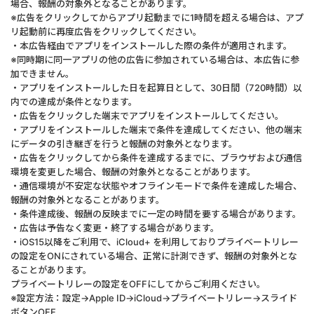
場合、報酬の対象外となることがあります。
※広告をクリックしてからアプリ起動までに1時間を超える場合は、アプ
リ起動前に再度広告をクリックしてください。
・本広告経由でアプリをインストールした際の条件が適用されます。
※同時期に同一アプリの他の広告に参加されている場合は、本広告に参
加できません。
・アプリをインストールした日を起算日として、30日間（720時間）以
内での達成が条件となります。
・広告をクリックした端末でアプリをインストールしてください。
・アプリをインストールした端末で条件を達成してください、他の端末
にデータの引き継ぎを行うと報酬の対象外となります。
・広告をクリックしてから条件を達成するまでに、ブラウザおよび通信
環境を変更した場合、報酬の対象外となることがあります。
・通信環境が不安定な状態やオフラインモードで条件を達成した場合、
報酬の対象外となることがあります。
・条件達成後、報酬の反映までに一定の時間を要する場合があります。
・広告は予告なく変更・終了する場合があります。
・iOS15以降をご利用で、iCloud+ を利用しておりプライベートリレー
の設定をONにされている場合、正常に計測できず、報酬の対象外とな
ることがあります。
プライベートリレーの設定をOFFにしてからご利用ください。
※設定方法：設定→Apple ID→iCloud→プライベートリレー→スライド
ボタンOFF