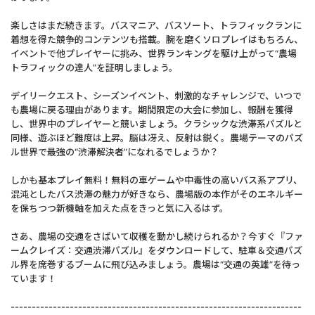
楽しさはまだ続きます。バスマニア、バスソート、トラフィックランに
着想を得た競争的コンテンツも搭載。腕を磨くソロプレイはもちろん、
イベントで他プレイヤーに挑み、世界ランキングを駆け上がって“農場
トラフィックの達人”を証明しましょう。
デイリークエスト、シーズンイベント、刺激的なチャレンジで、いつで
も農場に戻る理由があります。期間限定の大会に参加し、報酬を獲得
し、世界中のプレイヤーと競いましょう。クラシックな渋滞系パズルと
同様、遊ぶほど難度は上昇。脳は冴え、反射は鋭く。農場テーマのパズ
ル世界で最強の“渋滞解決者”になれるでしょうか？
しかも基本プレイ無料！無料の車ゲームや中毒性の高いバス系アプリ、
混沌としたバス渋滞の魅力が好きなら、農場版の本作がそのエネルギー
を保ちつつ新機軸を加えた点をきっと気に入るはず。
さあ、農場の交通をさばいて収穫を動かし続けられるか？今すぐ『ファ
ームクレイズ：交通渋滞パズル』をダウンロードして、駐車＆交通パズ
ル界を席巻するブームに飛び込みましょう。農場は“交通の英雄”を待っ
ています！
---------------------------------------------------------------------