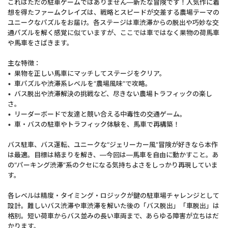
これはただの駐車ゲームではありません—新たな冒険です！人気作に着
想を得たファームクレイズは、戦略とスピードが交差する農場テーマの
ユニークなパズルをお届け。各ステージは車渋滞からの脱出や巧妙な交
通パズルを解く感覚に似ていますが、ここでは車ではなく果物の荷馬車
や馬車をさばきます。
主な特徴：
• 果物を正しい馬車にマッチしてステージをクリア。
• 車パズルや渋滞系レベルを“農場風味”で攻略。
• バス脱出や渋滞解決の挑戦など、尽きない農場トラフィックの楽し
さ。
• リーダーボードで友達と競い合える中毒性の交通ゲーム。
• 車・バスの駐車やトラフィック体験を、馬車で再構築！
バス駐車、バス運転、ユニークな“ジェリーカー風”冒険が好きなら本作
は最適。目標は絡まりを解き、—今回は—馬車を自由に動かすこと。あ
の“パーキング渋滞”系のクセになる気持ちよさをしっかり再現していま
す。
各レベルは精度・タイミング・ロジックが鍵の駐車場チャレンジとして
設計。難しいバス渋滞や車渋滞を解いた後の「バス脱出」「車脱出」は
格別。短い荷車からバス並みの長い車両まで、あらゆる障害が立ちはだ
かります。