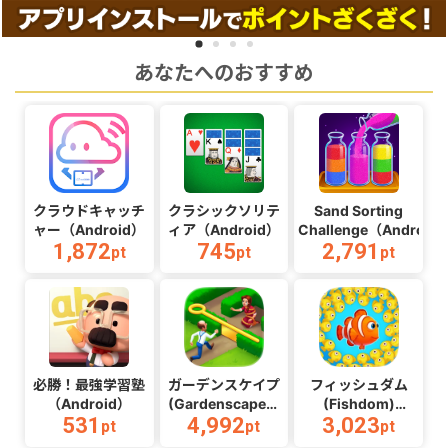
あなたへのおすすめ
クラウドキャッチ
クラシックソリテ
Sand Sorting
ャー（Android）
ィア（Android）
Challenge（Android
1,872
745
2,791
pt
pt
pt
必勝！最強学習塾
ガーデンスケイプ
フィッシュダム
（Android）
(Gardenscapes)
(Fishdom)
531
4,992
3,023
（Android）
（Android）
pt
pt
pt