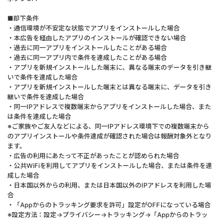
■却下条件
・通信環境が不安定な状態でアプリをインストールした場合
・本広告を経由したアプリのインストールが確認できない場合
・過去に同一アプリをインストールしたことがある場合
・過去に同一アプリ内で条件を達成したことがある場合
・アプリを新規インストールした端末に、異なる端末のデータを引き継
いで条件を達成した場合
・アプリを新規インストールした端末とは異なる端末に、データを引き
継いで条件を達成した場合
・同一IPアドレスで複数端末からアプリをインストールした場合、また
は条件を達成した場合
※ご家族やご友人などによる、同一IPアドレス環境下での複数端末から
のアプリインストールや条件達成が確認された場合は報酬対象外となり
ます。
・広告の利用にあたって不正があったことが認められた場合
・公共WiFiを利用してアプリをインストールした場合、または条件を達
成した場合
・日本国以外からの利用、または日本国以外のIPアドレスを利用した場
合
・「Appからのトラッキング要求を許可」設定がOFFになっている場合
※設定方法：設定→プライバシー→トラッキング→「Appからのトラッ