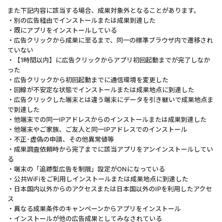
また下記内容に該当する場合、成果対象外となることがあります。
・別の広告経由でインストールまたは成果到達した
・既にアプリをインストールしている
・広告クリックから成果に至るまで、同一の標準ブラウザ内で遷移され
ていない
・【1時間以内】に広告クリックからアプリ初回起動までが完了しなか
った
・広告クリックから初回起動までに通信環境を変更した
・回線が不安定な状態でインストールまたは成果地点に到達した
・広告クリックした端末とは違う端末にデータを引き継いで成果地点ま
で到達した
・他端末での同一IPアドレスからのインストールまたは成果到達した
・他端末やご家族、ご友人と同一IPアドレスでのインストール
・不正･虚偽の申請、その他異常値等
・成果調査依頼時から完了までに該当アプリをアンインストールしてい
る
・端末の「追跡型広告を制限」設定がONになっている
・公共WiFiをご利用しインストールまたは成果地点に到達した
・日本国内以外からのアクセスまたは日本国以外のIPを利用したアクセ
ス
・異なる成果条件のキャンペーンからアプリをインストール
・インストールが他の広告成果としてみなされている