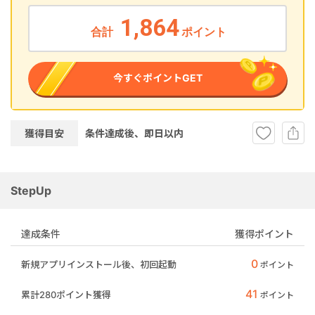
1,864
合計
ポイント
今すぐポイントGET
獲得目安
条件達成後、即
日以内
StepUp
達成条件
獲得ポイント
0
新規アプリインストール後、初回起動
ポイント
41
累計280ポイント獲得
ポイント