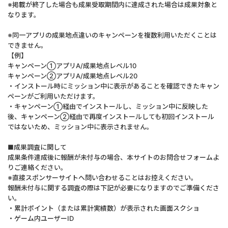
※掲載が終了した場合も成果受取期間内に達成された場合は成果対象と
なります。
※同一アプリの成果地点違いのキャンペーンを複数利用いただくことは
できません。
【例】
キャンペーン①アプリA/成果地点レベル10
キャンペーン②アプリA/成果地点レベル20
・インストール時にミッション中に表示があることを確認できたキャン
ペーンがご利用いただけます。
・キャンペーン①経由でインストールし、ミッション中に反映した
後、キャンペーン②経由で再度インストールしても初回インストール
ではないため、ミッション中に表示されません。
■成果調査に関して
成果条件達成後に報酬が未付与の場合、本サイトのお問合せフォームよ
りご連絡ください。
※直接スポンサーサイトへ問い合わせることはお控えください。
報酬未付与に関する調査の際は下記が必要になりますのでご準備くださ
い。
・累計ポイント（または累計実績数）が表示された画面スクショ
・ゲーム内ユーザーID