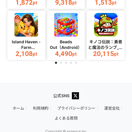
1,872
9,318
1,513
pt
pt
pt
Island Haven -
Beads
キノコ伝説：勇者
Farm
Out（Android）
と魔法のランプ_マ
2,108
4,490
20,115
Adventure（Android）
ルチ
pt
pt
pt
2（Android）
公式SNS
ホーム
利用規約
プライバシーポリシー
運営会社
よくある質問
Copyright © essence,Inc