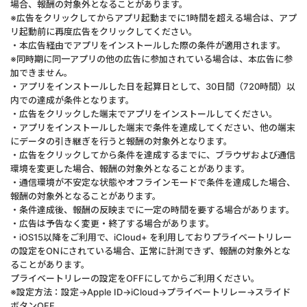
場合、報酬の対象外となることがあります。
※広告をクリックしてからアプリ起動までに1時間を超える場合は、アプ
リ起動前に再度広告をクリックしてください。
・本広告経由でアプリをインストールした際の条件が適用されます。
※同時期に同一アプリの他の広告に参加されている場合は、本広告に参
加できません。
・アプリをインストールした日を起算日として、30日間（720時間）以
内での達成が条件となります。
・広告をクリックした端末でアプリをインストールしてください。
・アプリをインストールした端末で条件を達成してください、他の端末
にデータの引き継ぎを行うと報酬の対象外となります。
・広告をクリックしてから条件を達成するまでに、ブラウザおよび通信
環境を変更した場合、報酬の対象外となることがあります。
・通信環境が不安定な状態やオフラインモードで条件を達成した場合、
報酬の対象外となることがあります。
・条件達成後、報酬の反映までに一定の時間を要する場合があります。
・広告は予告なく変更・終了する場合があります。
・iOS15以降をご利用で、iCloud+ を利用しておりプライベートリレー
の設定をONにされている場合、正常に計測できず、報酬の対象外とな
ることがあります。
プライベートリレーの設定をOFFにしてからご利用ください。
※設定方法：設定→Apple ID→iCloud→プライベートリレー→スライド
ボタンOFF