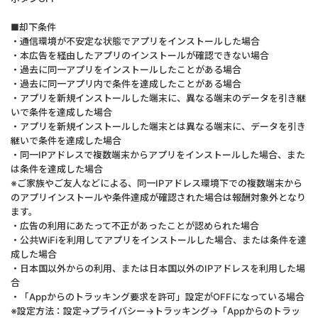
■却下条件
・通信環境が不安定な状態でアプリをインストールした場合
・本広告を経由したアプリのインストールが確認できない場合
・過去に同一アプリをインストールしたことがある場合
・過去に同一アプリ内で条件を達成したことがある場合
・アプリを新規インストールした端末に、異なる端末のデータを引き継
いで条件を達成した場合
・アプリを新規インストールした端末とは異なる端末に、データを引き
継いで条件を達成した場合
・同一IPアドレスで複数端末からアプリをインストールした場合、また
は条件を達成した場合
※ご家族やご友人などによる、同一IPアドレス環境下での複数端末から
のアプリインストールや条件達成が確認された場合は報酬対象外となり
ます。
・広告の利用にあたって不正があったことが認められた場合
・公共WiFiを利用してアプリをインストールした場合、または条件を達
成した場合
・日本国以外からの利用、または日本国以外のIPアドレスを利用した場
合
・「Appからのトラッキング要求を許可」設定がOFFになっている場合
※設定方法：設定→プライバシー→トラッキング→「Appからのトラッ