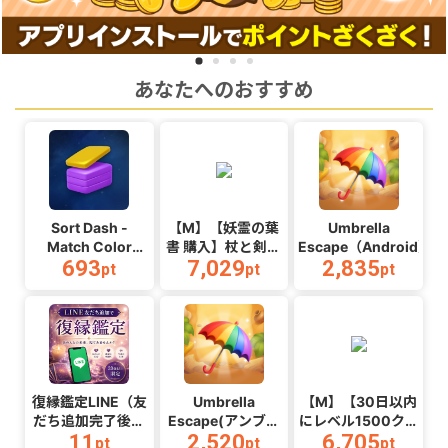
あなたへのおすすめ
Sort Dash -
【M】【妖霊の葉
Umbrella
Match Color
書 購入】杖と剣の
Escape（Android）
693
7,029
2,835
Puzzle（チャレン
伝説
pt
pt
pt
ジ11完了）
_Android_2608
（Android）
復縁鑑定LINE（友
Umbrella
【M】【30日以内
だち追加完了後ア
Escape(アンブレ
にレベル1500クリ
11
2,520
6,705
ンケート回答）
ラエスケープ)
ア】Suck it
pt
pt
pt