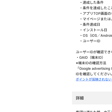
・達成した条件
・条件を達成したこ
・アプリTOP画面の
・マイページまたは、
・条件達成日
・インストール日
・OS（iOS／Androi
・ユーザーID
ユーザーIDが確認で
・GAID（端末ID）
※端末IDの確認方法
「Google advert
IDを確認してください
ポイントが反映されない
詳細