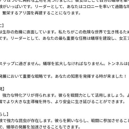
アリはついに純粋な土地を見つけました。彼女はここで自分の蟻塚を築
険がいっぱいです。リーダーとして、あなたはコロニーを率いて過酷な
、繁栄するアリ国を再建することになります。
に】
は生存の危機に直面しています。私たちがこの危険な世界で生き残るた
です。リーダーとして、あなたの最も重要な任務は蟻塚を建設し、女王
ステップに過ぎません。蟻塚を拡大しなければなりません。トンネルは
発展において重要な戦略です。あなたの知恵を発揮する時が来ました！
見】
、強力な特化アリが得られます。彼らを戦闘力として活用しましょう。
国でより大きな主導権を持ち、より安全に生き延びることができます。
らし】
険で強力な昆虫が存在します。彼らを飼いならし、戦闘に参加させるこ
で、蟻塚の発展を加速させることもできます。