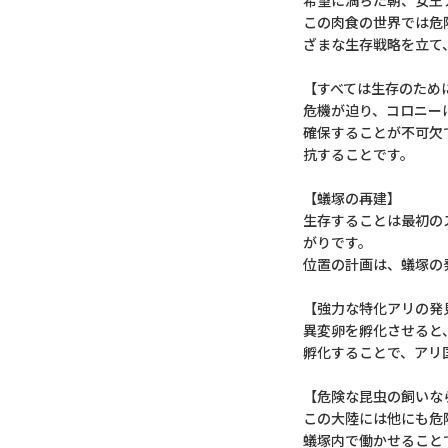
希望に満ちた朝、女王
この肉食の世界では危
ざまな生存戦略を立て
【すべては生存のため
危機が迫り、コロニー
確保することが不可欠
抗することです。
【蟻塚の再建】
生存することは最初の
がりです。
位置の計画は、蟻塚の
【強力な特化アリの発
異変卵を孵化させると
孵化することで、アリ
【危険な昆虫の飼いな
この大陸には他にも危
蟻塚内で働かせること