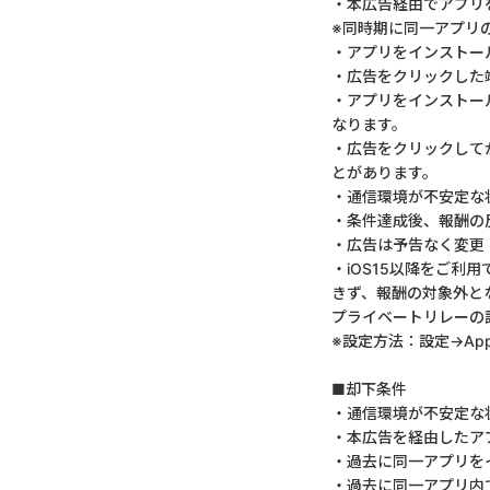
・本広告経由でアプリ
※同時期に同一アプリ
・アプリをインストー
・広告をクリックした
・アプリをインストー
なります。
・広告をクリックして
とがあります。
・通信環境が不安定な
・条件達成後、報酬の
・広告は予告なく変更
・iOS15以降をご利
きず、報酬の対象外と
プライベートリレーの
※設定方法：設定→App
■却下条件
・通信環境が不安定な
・本広告を経由したア
・過去に同一アプリを
・過去に同一アプリ内