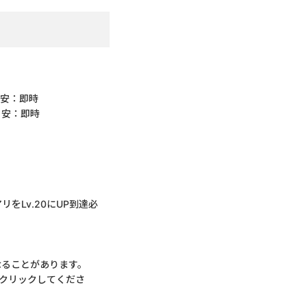
目安：即時
目安：即時
をLv.20にUP到達必
なることがあります。
クリックしてくださ