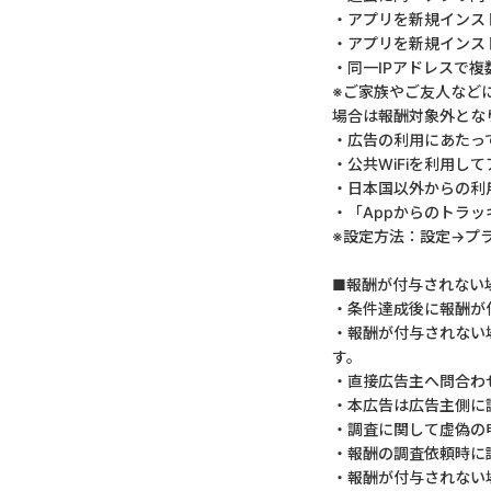
・アプリを新規インス
・アプリを新規インス
・同一IPアドレスで
※ご家族やご友人など
場合は報酬対象外とな
・広告の利用にあたっ
・公共WiFiを利用
・日本国以外からの利
・「Appからのトラッ
※設定方法：設定→プ
■報酬が付与されない
・条件達成後に報酬が
・報酬が付与されない
す。
・直接広告主へ問合わ
・本広告は広告主側に
・調査に関して虚偽の
・報酬の調査依頼時に
・報酬が付与されない