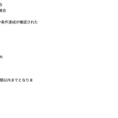
合
場合
や条件達成が確認された
N
。
日間以内までとなりま