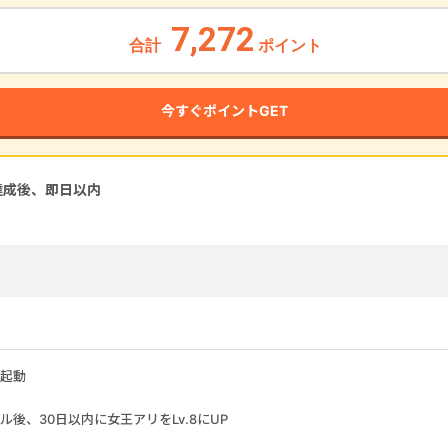
7,272
合計
ポイント
今すぐポイントGET
達成後、即
日以内
起動
後、30日以内に女王アリをLv.8にUP