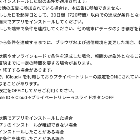
をインストールした際の条件が適用されます。
の他の広告に参加されている場合は、本広告に参加できません。
ルした日を起算日として、30日間（720時間）以内での達成が条件とな
端末でアプリをインストールしてください。
ルした端末で条件を達成してください、他の端末にデータの引き継ぎを
から条件を達成するまでに、ブラウザおよび通信環境を変更した場合、
状態やオフラインモードで条件を達成した場合、報酬の対象外となるこ
反映までに一定の時間を要する場合があります。
・終了する場合があります。
用で、iCloud+ を利用しておりプライベートリレーの設定をONにされ
なることがあります。
設定をOFFにしてからご利用ください。
le ID→iCloud→プライベートリレー→スライドボタンOFF
状態でアプリをインストールした場合
プリのインストールが確認できない場合
インストールしたことがある場合
で条件を達成したことがある場合