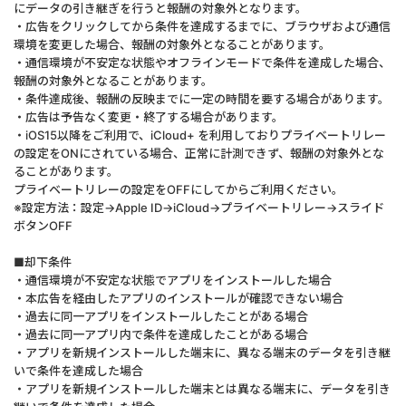
にデータの引き継ぎを行うと報酬の対象外となります。
・広告をクリックしてから条件を達成するまでに、ブラウザおよび通信
環境を変更した場合、報酬の対象外となることがあります。
・通信環境が不安定な状態やオフラインモードで条件を達成した場合、
報酬の対象外となることがあります。
・条件達成後、報酬の反映までに一定の時間を要する場合があります。
・広告は予告なく変更・終了する場合があります。
・iOS15以降をご利用で、iCloud+ を利用しておりプライベートリレー
の設定をONにされている場合、正常に計測できず、報酬の対象外とな
ることがあります。
プライベートリレーの設定をOFFにしてからご利用ください。
※設定方法：設定→Apple ID→iCloud→プライベートリレー→スライド
ボタンOFF
■却下条件
・通信環境が不安定な状態でアプリをインストールした場合
・本広告を経由したアプリのインストールが確認できない場合
・過去に同一アプリをインストールしたことがある場合
・過去に同一アプリ内で条件を達成したことがある場合
・アプリを新規インストールした端末に、異なる端末のデータを引き継
いで条件を達成した場合
・アプリを新規インストールした端末とは異なる端末に、データを引き