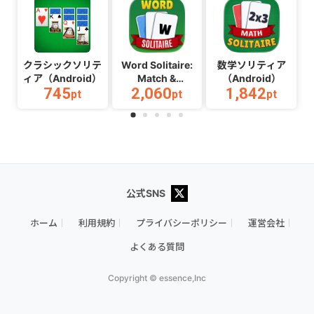
クラシックソリテ
Word Solitaire:
数学ソリティア
ィア（Android）
Match &
（Android）
745
2,060
1,842
Play（Android）
pt
pt
pt
公式SNS
ホーム
利用規約
プライバシーポリシー
運営会社
よくある質問
Copyright © essence,Inc