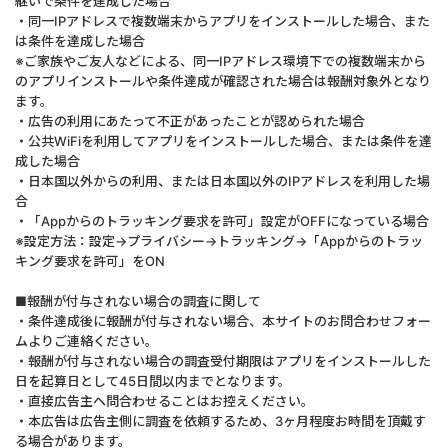
継いで条件を達成した場合
・同一IPアドレスで複数端末からアプリをインストールした場合、また
は条件を達成した場合
※ご家族やご友人などによる、同一IPアドレス環境下での複数端末から
のアプリインストールや条件達成が確認された場合は報酬対象外となり
ます。
・広告の利用にあたって不正があったことが認められた場合
・公共WiFiを利用してアプリをインストールした場合、または条件を達
成した場合
・日本国以外からの利用、または日本国以外のIPアドレスを利用した場
合
・「Appからのトラッキング要求を許可」設定がOFFになっている場合
※設定方法：設定→プライバシー→トラッキング→「Appからのトラッ
キング要求を許可」をON
■報酬が付与されない場合の調査に関して
・条件達成後に報酬が付与されない場合、本サイトのお問合わせフォー
ムよりご連絡ください。
・報酬が付与されない場合の調査受付期限はアプリをインストールした
日を起算日として45日間以内までとなります。
・直接広告主へ問合わせることはお控えください。
・本広告は広告主側に調査を依頼するため、3ヶ月程度お時間を頂戴す
る場合があります。