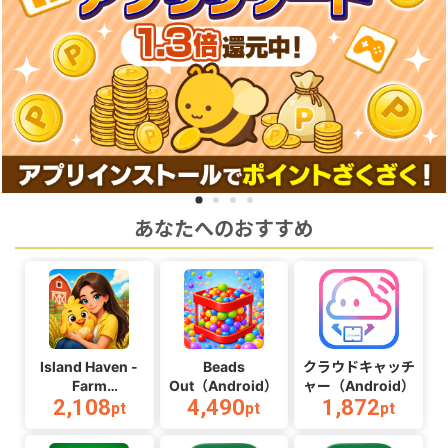
あなたへのおすすめ
Island Haven -
Beads
クラウドキャッチ
Farm
Out（Android）
ャー（Android）
2,108
4,490
1,872
Adventure（Android）
pt
pt
pt