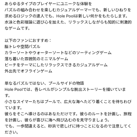
あらゆるタイプのプレイヤーにユニークな体験を
パズルの組み合わせを楽しむカジュアルゲーマーでも、新しいひねりを
求めるロジックの達人でも、Hole Poolは新しい何かをもたらします。
水泳と色彩理論に遊び心を加えた、リラックスしながらも知的に刺激的
なゲームです。
以下のファンにおすすめ：
脳トレや空間パズル
カラーソートやウォーターソートなどのソーティングゲーム
落ち着いた雰囲気のミニマルゲーム
ビーチをテーマにしたリラックスできるカジュアルゲーム
外出先でオフラインゲーム
単なるパズルではない、プールサイドの物語
Hole Poolでは、各レベルがシンプルな脱出ストーリーを描いていま
す。
小さなスイマーたちはプールで、広大な海へたどり着くことを待ちわび
ています。
彼らをそこへ導けるのはあなただけです。彼らのルートを計画し、旅程
を計画し、彼らが喜びに海へ飛び込むのを見守りましょう。
でも、一歩間違えると、砂浜で悲しげに待つことになるので注意してく
ださい。