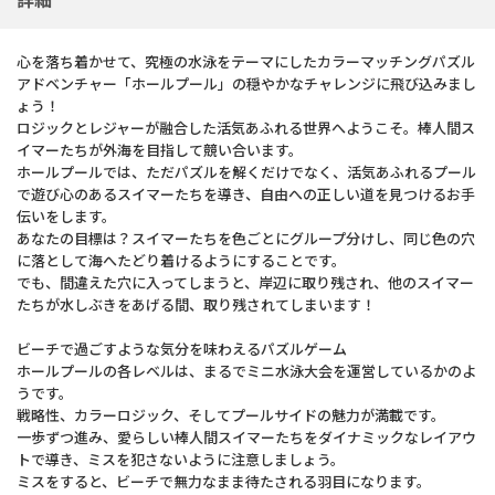
詳細
心を落ち着かせて、究極の水泳をテーマにしたカラーマッチングパズル
アドベンチャー「ホールプール」の穏やかなチャレンジに飛び込みまし
ょう！
ロジックとレジャーが融合した活気あふれる世界へようこそ。棒人間ス
イマーたちが外海を目指して競い合います。
ホールプールでは、ただパズルを解くだけでなく、活気あふれるプール
で遊び心のあるスイマーたちを導き、自由への正しい道を見つけるお手
伝いをします。
あなたの目標は？スイマーたちを色ごとにグループ分けし、同じ色の穴
に落として海へたどり着けるようにすることです。
でも、間違えた穴に入ってしまうと、岸辺に取り残され、他のスイマー
たちが水しぶきをあげる間、取り残されてしまいます！
ビーチで過ごすような気分を味わえるパズルゲーム
ホールプールの各レベルは、まるでミニ水泳大会を運営しているかのよ
うです。
戦略性、カラーロジック、そしてプールサイドの魅力が満載です。
一歩ずつ進み、愛らしい棒人間スイマーたちをダイナミックなレイアウ
トで導き、ミスを犯さないように注意しましょう。
ミスをすると、ビーチで無力なまま待たされる羽目になります。