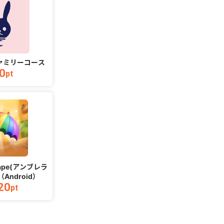
【M】【30日以内にレベル
【
1500クリア】Suck it
150
ァミリーコース
6,705
Up_Android
pt
0
pt
Basket Dunk(バスケットダン
sk
scape(アンブレラ
ク)（Android）
【
Android）
3,528
pt
20
pt