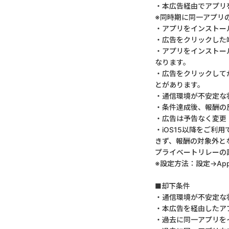
・本広告経由でアプリ
※同時期に同一アプリ
・アプリをインストー
・広告をクリックした
・アプリをインストー
なります。
・広告をクリックして
とがあります。
・通信環境が不安定な
・条件達成後、報酬の
・広告は予告なく変更
・iOS15以降をご利
きず、報酬の対象外と
プライベートリレーの
※設定方法：設定→App
■却下条件
・通信環境が不安定な
・本広告を経由したア
・過去に同一アプリを