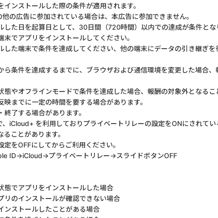
をインストールした際の条件が適用されます。
の他の広告に参加されている場合は、本広告に参加できません。
ルした日を起算日として、30日間（720時間）以内での達成が条件とな
端末でアプリをインストールしてください。
ルした端末で条件を達成してください、他の端末にデータの引き継ぎを
から条件を達成するまでに、ブラウザおよび通信環境を変更した場合、
状態やオフラインモードで条件を達成した場合、報酬の対象外となるこ
反映までに一定の時間を要する場合があります。
・終了する場合があります。
用で、iCloud+ を利用しておりプライベートリレーの設定をONにされ
なることがあります。
設定をOFFにしてからご利用ください。
le ID→iCloud→プライベートリレー→スライドボタンOFF
状態でアプリをインストールした場合
プリのインストールが確認できない場合
インストールしたことがある場合