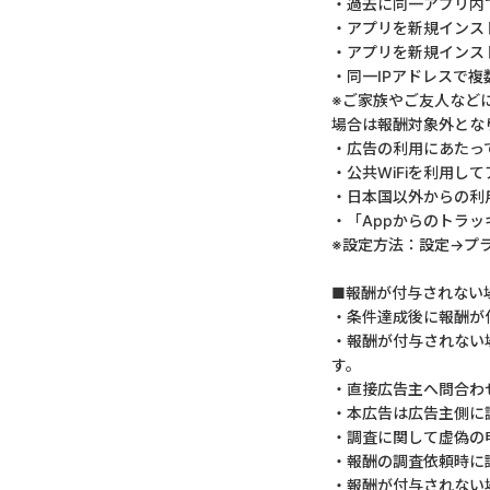
・過去に同一アプリ内
・アプリを新規インス
・アプリを新規インス
・同一IPアドレスで
※ご家族やご友人など
場合は報酬対象外とな
・広告の利用にあたっ
・公共WiFiを利用
・日本国以外からの利
・「Appからのトラッ
※設定方法：設定→プ
■報酬が付与されない
・条件達成後に報酬が
・報酬が付与されない
す。
・直接広告主へ問合わ
・本広告は広告主側に
・調査に関して虚偽の
・報酬の調査依頼時に
・報酬が付与されない