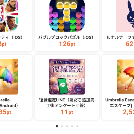
シティ（iOS）
バブルブロックパズル（iOS）
ルナルナ フ
8
126
62
pt
pt
rella
復縁鑑定LINE（友だち追加完
Umbrella E
Android）
了後アンケート回答）
エスケープ)（
35
11
2,5
pt
pt