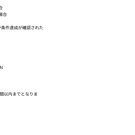
合
場合
や条件達成が確認された
N
。
日間以内までとなりま