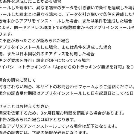
で条件を達成したことがある場合
トールした端末に、異なる端末のデータを引き継いで条件を達成した場
トールした端末とは異なる端末に、データを引き継いで条件を達成した
複数端末からアプリをインストールした場合、または条件を達成した場合
による、同一IPアドレス環境下での複数端末からのアプリインストール
ります。
て不正があったことが認められた場合
してアプリをインストールした場合、または条件を達成した場合
用、または日本国以外のIPアドレスを利用した場合
キング要求を許可」設定がOFFになっている場合
ライバシー→トラッキング→「Appからのトラッキング要求を許可」をO
場合の調査に関して
付与されない場合、本サイトのお問合わせフォームよりご連絡ください
場合の調査受付期限はアプリをインストールした日を起算日として45
せることはお控えください。
調査を依頼するため、3ヶ月程度お時間を頂戴する場合があります。
申告が認められた場合は却下となります。
該当アプリをアンインストールしている場合は却下となります。
場合の調査には、下記の情報が必要になります。