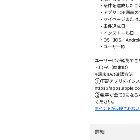
・条件を達成したこ
・アプリTOP画面の
・マイページまたは、
・条件達成日
・インストール日
・OS（iOS／Androi
・ユーザーID
ユーザーIDが確認で
・IDFA（端末ID）
※端末IDの確認方法
①下記アプリをインスト
https://apps.apple.c
②数字が全て0になる場
ください。
ポイントが反映されない
詳細