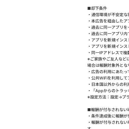
■却下条件
・通信環境が不安定な
・本広告を経由したア
・過去に同一アプリを
・過去に同一アプリ内
・アプリを新規インス
・アプリを新規インス
・同一IPアドレスで
※ご家族やご友人など
場合は報酬対象外とな
・広告の利用にあたっ
・公共WiFiを利用
・日本国以外からの利
・「Appからのトラッ
※設定方法：設定→プ
■報酬が付与されない
・条件達成後に報酬が
・報酬が付与されない
す。