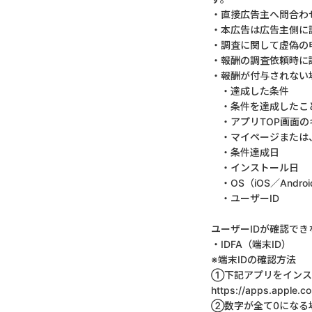
・直接広告主へ問合わ
・本広告は広告主側に
・調査に関して虚偽の
・報酬の調査依頼時に
・報酬が付与されない
・達成した条件
・条件を達成したこ
・アプリTOP画面の
・マイページまたは、
・条件達成日
・インストール日
・OS（iOS／Androi
・ユーザーID
ユーザーIDが確認で
・IDFA（端末ID）
※端末IDの確認方法
①下記アプリをインスト
https://apps.apple.c
②数字が全て0になる場