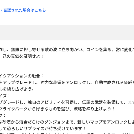
・否認された場合はこちら
作し、無限に押し寄せる敵の波に立ち向かい、コインを集め、常に変化
、己の真価を証明せよ！
ライクアクションの融合：
をアップグレードし、強力な装備をアンロックし、自動生成される脅威
ルを繰り広げよう。
イズ：
プグレードし、独自のアビリティを習得し、伝説の武器を装備して、ま
グライクパークから好きなものを選び、戦略を練り上げよう！
ク：
な砂漠から溶岩だらけのダンジョンまで、新しいマップをアンロックし
して恐ろしいサプライズが待ち受けています！