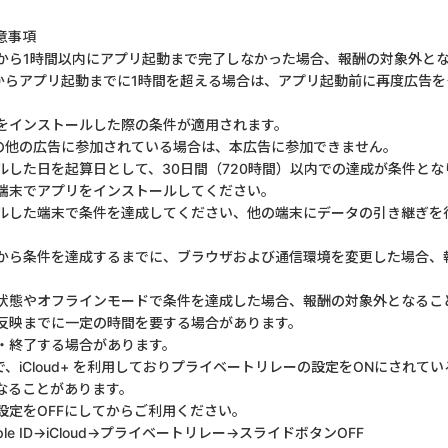
意事項
から1時間以内にアプリ起動まで完了しなかった場合、報酬の対象外と
からアプリ起動までに1時間を超える場合は、アプリ起動前に再度広告を
をインストールした際の条件が適用されます。
の他の広告に参加されている場合は、本広告に参加できません。
ルした日を起算日として、30日間（720時間）以内での達成が条件とな
端末でアプリをインストールしてください。
ルした端末で条件を達成してください、他の端末にデータの引き継ぎを
から条件を達成するまでに、ブラウザおよび通信環境を変更した場合、
状態やオフラインモードで条件を達成した場合、報酬の対象外となるこ
反映までに一定の時間を要する場合があります。
・終了する場合があります。
用で、iCloud+ を利用しておりプライベートリレーの設定をONにされ
なることがあります。
設定をOFFにしてからご利用ください。
le ID→iCloud→プライベートリレー→スライドボタンOFF