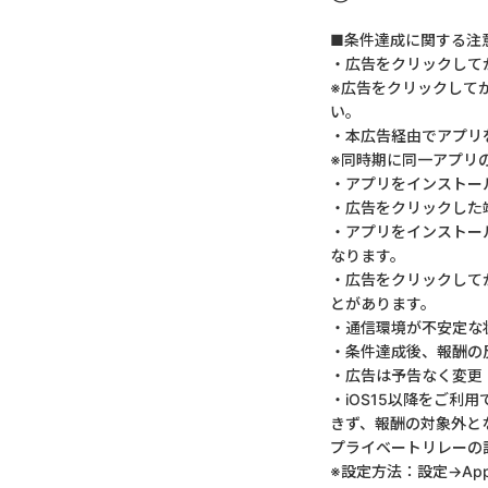
■条件達成に関する注
・広告をクリックして
※広告をクリックして
い。
・本広告経由でアプリ
※同時期に同一アプリ
・アプリをインストー
・広告をクリックした
・アプリをインストー
なります。
・広告をクリックして
とがあります。
・通信環境が不安定な
・条件達成後、報酬の
・広告は予告なく変更
・iOS15以降をご利
きず、報酬の対象外と
プライベートリレーの
※設定方法：設定→App