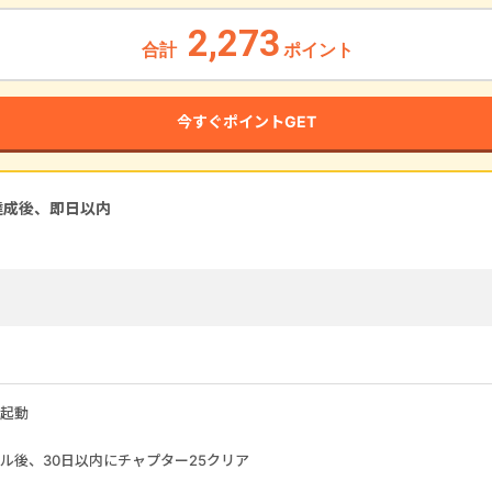
2,273
合計
ポイント
今すぐポイントGET
達成後、即
日以内
起動
ル後、30日以内にチャプター25クリア