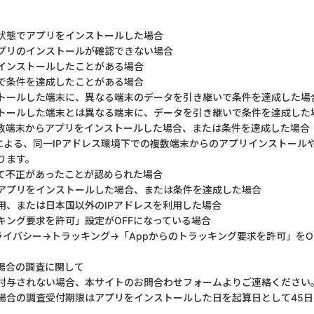
状態でアプリをインストールした場合
プリのインストールが確認できない場合
インストールしたことがある場合
で条件を達成したことがある場合
トールした端末に、異なる端末のデータを引き継いで条件を達成した場
トールした端末とは異なる端末に、データを引き継いで条件を達成した
複数端末からアプリをインストールした場合、または条件を達成した場合
による、同一IPアドレス環境下での複数端末からのアプリインストール
ります。
て不正があったことが認められた場合
してアプリをインストールした場合、または条件を達成した場合
用、または日本国以外のIPアドレスを利用した場合
キング要求を許可」設定がOFFになっている場合
ライバシー→トラッキング→「Appからのトラッキング要求を許可」をO
場合の調査に関して
付与されない場合、本サイトのお問合わせフォームよりご連絡ください
場合の調査受付期限はアプリをインストールした日を起算日として45