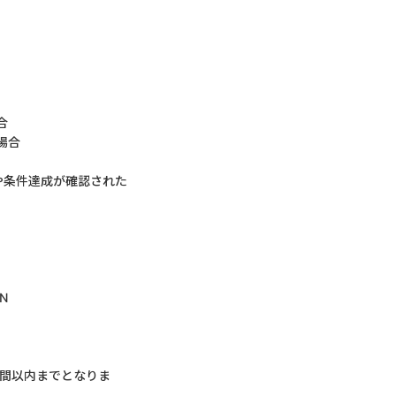
合
場合
や条件達成が確認された
N
。
日間以内までとなりま