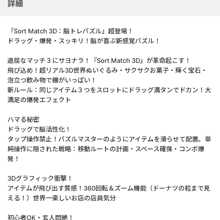
詳細
『Sort Match 3D：脳トレパズル』超登場！
ドラッグ・爆発・スッキリ！脳が喜ぶ新感覚パズル！
退屈なマッチ３にサヨナラ！『Sort Match 3D』が革命起こす！
飛び込め！超リアル3D世界ぬいぐるみ・サクサクお菓子・輝く宝石・
泡立つ飲み物で棚がいっぱい！
新ルール：同じアイテム３つをスロットにドラッグ満タンでドカン！大
満足の爆発エフェクト
ハマる秘密
ドラッグで脳活性化！
タップ操作禁止！パズルマスターのようにアイテムを滑らせて配置。単
純操作に隠された戦略：移動ルートの計画・スペース確保・コンボ爆
発！
3Dグラフィック衝撃！
アイテムが飛び出す質感！360回転＆ズーム機能（ドーナツの粒まで見
える！）世界一楽しいお店の店員気分
初心者OK・玄人悶絶！