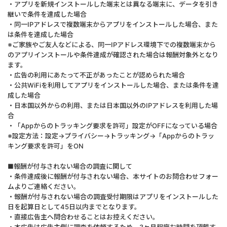
・アプリを新規インストールした端末とは異なる端末に、データを引き
継いで条件を達成した場合
・同一IPアドレスで複数端末からアプリをインストールした場合、また
は条件を達成した場合
※ご家族やご友人などによる、同一IPアドレス環境下での複数端末から
のアプリインストールや条件達成が確認された場合は報酬対象外となり
ます。
・広告の利用にあたって不正があったことが認められた場合
・公共WiFiを利用してアプリをインストールした場合、または条件を達
成した場合
・日本国以外からの利用、または日本国以外のIPアドレスを利用した場
合
・「Appからのトラッキング要求を許可」設定がOFFになっている場合
※設定方法：設定→プライバシー→トラッキング→「Appからのトラッ
キング要求を許可」をON
■報酬が付与されない場合の調査に関して
・条件達成後に報酬が付与されない場合、本サイトのお問合わせフォー
ムよりご連絡ください。
・報酬が付与されない場合の調査受付期限はアプリをインストールした
日を起算日として45日以内までとなります。
・直接広告主へ問合わせることはお控えください。