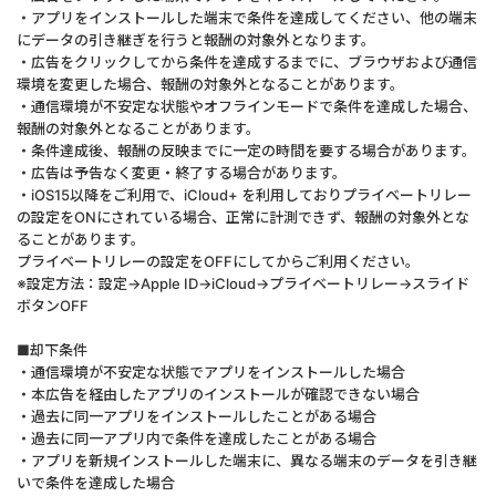
・アプリをインストールした端末で条件を達成してください、他の端末
にデータの引き継ぎを行うと報酬の対象外となります。
・広告をクリックしてから条件を達成するまでに、ブラウザおよび通信
環境を変更した場合、報酬の対象外となることがあります。
・通信環境が不安定な状態やオフラインモードで条件を達成した場合、
報酬の対象外となることがあります。
・条件達成後、報酬の反映までに一定の時間を要する場合があります。
・広告は予告なく変更・終了する場合があります。
・iOS15以降をご利用で、iCloud+ を利用しておりプライベートリレー
の設定をONにされている場合、正常に計測できず、報酬の対象外とな
ることがあります。
プライベートリレーの設定をOFFにしてからご利用ください。
※設定方法：設定→Apple ID→iCloud→プライベートリレー→スライド
ボタンOFF
■却下条件
・通信環境が不安定な状態でアプリをインストールした場合
・本広告を経由したアプリのインストールが確認できない場合
・過去に同一アプリをインストールしたことがある場合
・過去に同一アプリ内で条件を達成したことがある場合
・アプリを新規インストールした端末に、異なる端末のデータを引き継
いで条件を達成した場合