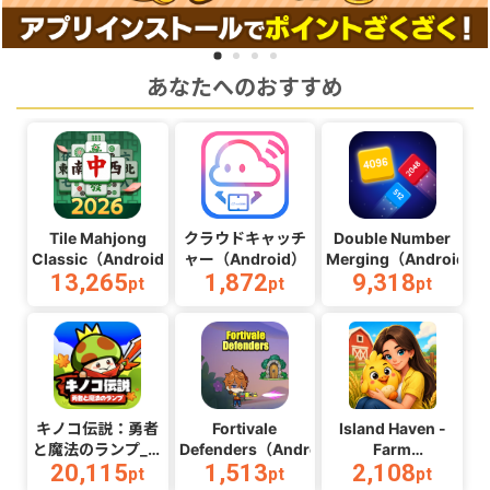
あなたへのおすすめ
Tile Mahjong
クラウドキャッチ
Double Number
Classic（Android）
ャー（Android）
Merging（Android）
13,265
1,872
9,318
pt
pt
pt
キノコ伝説：勇者
Fortivale
Island Haven -
と魔法のランプ_マ
Defenders（Android）
Farm
20,115
1,513
2,108
ルチ
Adventure（Android
pt
pt
pt