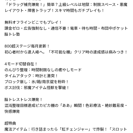
「ドラッグ補充爆発！」簡単？上級レベルは地獄：制限スペース・悪魔
レイアウト・障害トラップ！スキマ時間もガチプレイも！
無料オフラインどこでもプレイ！
課金ゼロ・広告強制なし・通信不要！電車・待ち時間・布団中ポケット
脳トレ塾
800超ステージ毎月更新！
初心者村から達人峰へ。「不可能な棚」クリア時の達成感は病みつき！
4モード切替自在！
のんびり整理：時間制限なしの癒やしモード
タイムアタック：時計と激突！
ブロック崩し：氷/箱/南京錠を粉砕！
ボス討伐：邪魔アイテム怪獣を撃破！
脳トレストレス爆発！
混沌整理目標達成ピカピカ棚の「ああ」瞬間！色彩療法・絶妙難易度・
快感爆発
超特典
魔法アイテム：行き詰まったら「虹チェンジャー」で炸裂！「スロット