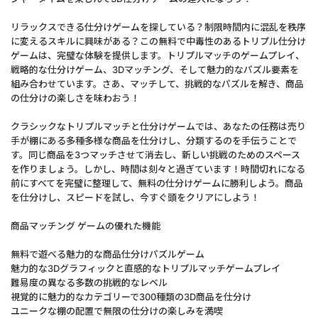
リラックスできる仕分けゲームを探している？制限時間内に混乱を秩序
に変えるスキルに興味がある？この無料で中毒性のあるトリプル仕分け
ゲームは、完璧な体験を提供します。トリプルマッチのゲームプレイ、
戦略的な仕分けゲーム、3Dマッチング、そして魅力的なパズル要素を
組み合わせています。さあ、マッチして、挑戦的なパズルを解き、商品
の仕分けの楽しさを味わおう！
クラシックなトリプルマッチと仕分けゲームでは、あなたの任務は売り
手が棚にある多種多様な商品を仕分けし、分類するのを手伝うことで
す。同じ商品を3つマッチさせて消去し、新しい挑戦のためのスペース
を作りましょう。しかし、時間は刻々と過ぎています！時間切れになる
前にすべてを完璧に整理して、無料の仕分けゲームに勝利しよう。商品
を仕分けし、スピードを試し、今すぐ頭をクリアにしよう！
商品マッチング ゲームの優れた機能
無料で遊べる魅力的な商品仕分けパズルゲーム
魅力的な3Dグラフィックと直感的なトリプルマッチゲームプレイ
難易度の異なる多数の挑戦的なレベル
視覚的に魅力的なカテゴリーで300種類の3D商品を仕分け
ユニークな棚の配置で無限の仕分けの楽しみを満喫