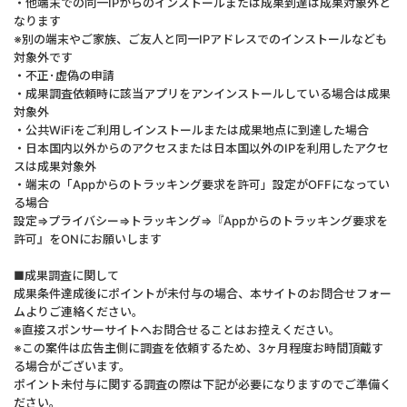
・他端末での同一IPからのインストールまたは成果到達は成果対象外と
なります
※別の端末やご家族、ご友人と同一IPアドレスでのインストールなども
対象外です
・不正･虚偽の申請
・成果調査依頼時に該当アプリをアンインストールしている場合は成果
対象外
・公共WiFiをご利用しインストールまたは成果地点に到達した場合
・日本国内以外からのアクセスまたは日本国以外のIPを利用したアクセ
スは成果対象外
・端末の「Appからのトラッキング要求を許可」設定がOFFになってい
る場合
設定⇒プライバシー⇒トラッキング⇒『Appからのトラッキング要求を
許可』をONにお願いします
■成果調査に関して
成果条件達成後にポイントが未付与の場合、本サイトのお問合せフォー
ムよりご連絡ください。
※直接スポンサーサイトへお問合せることはお控えください。
※この案件は広告主側に調査を依頼するため、3ヶ月程度お時間頂戴す
る場合がございます。
ポイント未付与に関する調査の際は下記が必要になりますのでご準備く
ださい。