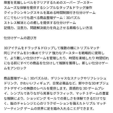
障害を克服しレベルをクリアするためのスーパー ブースター
スムーズな体験を提供するシンプルなタップ＆ドラッグ操作
クイックシンキングスキルを高める時間制限付き仕分けゲーム
どこでもいつでも遊べる商品整理ゲーム：3Dパズル
ストレス解消と心の癒しを提供する仕分けゲーム
記憶力、注意力、問題解決能力を向上させる素晴らしい方法
仕分けゲームの遊び方
3Dアイテムをドラッグ＆ドロップして複数の棚にトリプルマッチ
同じアイテムを3つ集めてクリア 強力なブースターを戦略的に使用し
て、より難しい仕分けゲームを管理したり、時間を凍結したり 時間切れ
になる前にすべての商品を仕分けして報酬を獲得し、新しい仕分けゲー
ムをアンロック
商品整理ゲーム：3Dパズルは、デリシャスなスナックやリフレッシュ
ドリンク、かわいいフィギュア、日常必需品など、鮮やかな3Dオブジェ
クトデザインの無数のレベルを提供します。直感的な 3D ゲームプレ
イ、シンプルでありながら見事なグラフィック、マッチ 3 ゲームの豊富
な報酬により、ショッピング モールでの楽しさを体験できるだけでな
く、脳のチャレンジと心のリラクゼーションを備えたトリプル マッチ
ソーティング ゲームの世界に足を踏み入れることができます。