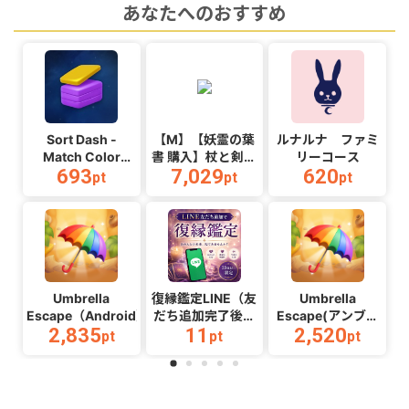
あなたへのおすすめ
Sort Dash -
【M】【妖霊の葉
ルナルナ ファミ
Match Color
書 購入】杖と剣の
リーコース
693
7,029
620
Puzzle（チャレン
伝説
pt
pt
pt
ジ11完了）
_Android_2608
（Android）
Umbrella
復縁鑑定LINE（友
Umbrella
Escape（Android）
だち追加完了後ア
Escape(アンブレ
2,835
11
2,520
ンケート回答）
ラエスケープ)
pt
pt
pt
（Android）