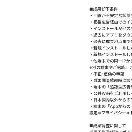
■成果却下条件
・回線が不安定な状態
・掲載広告経由でのイ
・インストールが他の
・過去にアプリをダウ
・過去に成果地点まで
・新規インストールし
・新規インストールし
・他端末での同一IP
※別の端末やご家族、
・不正･虚偽の申請
・成果調査依頼時に該
・端末の「追跡型広告
・公共WiFiをご利用
・日本国内以外からの
・端末の「Appから
設定⇒プライバシー⇒
■成果調査に関して