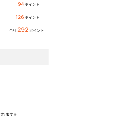
94
ポイント
126
ポイント
292
合計
ポイント
れます※