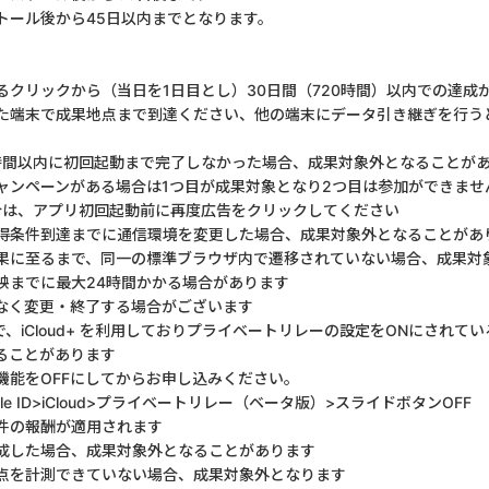
トール後から45日以内までとなります。
るクリックから（当日を1日目とし）30日間（720時間）以内での達成
た端末で成果地点まで到達ください、他の端末にデータ引き継ぎを行う
時間以内に初回起動まで完了しなかった場合、成果対象外となることが
ャンペーンがある場合は1つ目が成果対象となり2つ目は参加ができませ
合は、アプリ初回起動前に再度広告をクリックしてください
得条件到達までに通信環境を変更した場合、成果対象外となることがあ
果に至るまで、同一の標準ブラウザ内で遷移されていない場合、成果対
映までに最大24時間かかる場合があります
なく変更・終了する場合がございます
用で、iCloud+ を利用しておりプライベートリレーの設定をONにされ
ることがあります
機能をOFFにしてからお申し込みください。
le ID>iCloud>プライベートリレー（ベータ版）>スライドボタンOFF
件の報酬が適用されます
成した場合、成果対象外となることがあります
点を計測できていない場合、成果対象外となります