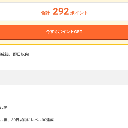
292
合計
ポイント
今すぐポイントGET
達成後、即
日以内
起動
ル後、30日以内にレベル90達成