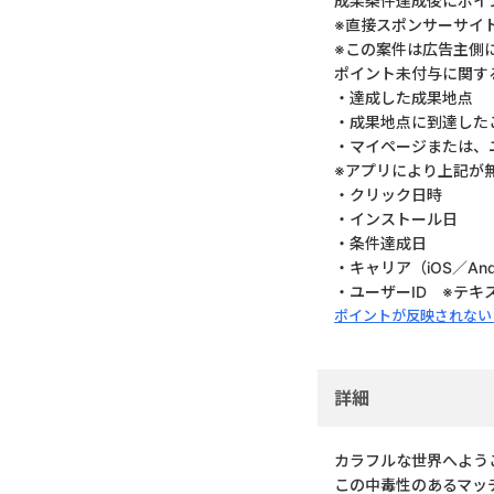
成果条件達成後にポイ
※直接スポンサーサイ
※この案件は広告主側
ポイント未付与に関す
・達成した成果地点
・成果地点に到達した
・マイページまたは、
※アプリにより上記が
・クリック日時
・インストール日
・条件達成日
・キャリア（iOS／And
・ユーザーID ※テ
ポイントが反映されない
詳細
カラフルな世界へようこそ、F
この中毒性のあるマッ