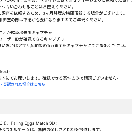
ントが未付与の場合、本サイトのお問合せフォームよりご連絡ください
トへ問い合わせることはお控えください。
に調査を依頼するため、3ヶ月程度お時間頂戴する場合がございます。
る調査の際は下記が必要になりますのでご準備ください。
ことが確認出来るキャプチャ
ユーザーIDが確認できるキャプチャ
無い場合はアプリ起動後のTop画面をキャプチャにてご提出ください。
roid）
キストにてお願いします。確認できる案件のみで問題ございません。
・否認された場合はこちら
alling Eggs Match 3D！
チ3パズルゲームは、無限の楽しさと挑戦を提供します。