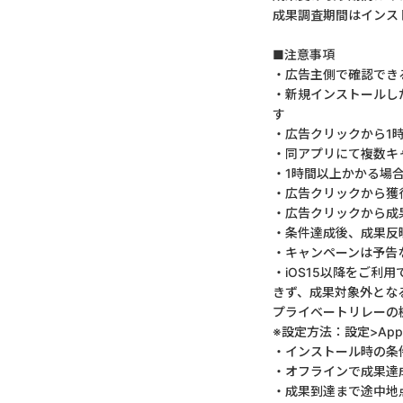
成果調査期間はインス
■注意事項
・広告主側で確認でき
・新規インストールし
す
・広告クリックから1
・同アプリにて複数キ
・1時間以上かかる場
・広告クリックから獲
・広告クリックから成
・条件達成後、成果反
・キャンペーンは予告
・iOS15以降をご利
きず、成果対象外とな
プライベートリレーの
※設定方法：設定>App
・インストール時の条
・オフラインで成果達
・成果到達まで途中地