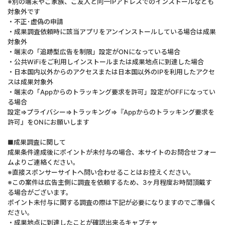
※別の端末やご家族、ご友人と同一IPアドレスでのインストールなども
対象外です
・不正･虚偽の申請
・成果調査依頼時に該当アプリをアンインストールしている場合は成果
対象外
・端末の「追跡型広告を制限」設定がONになっている場合
・公共WiFiをご利用しインストールまたは成果地点に到達した場合
・日本国内以外からのアクセスまたは日本国以外のIPを利用したアクセ
スは成果対象外
・端末の「Appからのトラッキング要求を許可」設定がOFFになってい
る場合
設定⇒プライバシー⇒トラッキング⇒『Appからのトラッキング要求を
許可』をONにお願いします
■成果調査に関して
成果条件達成後にポイントが未付与の場合、本サイトのお問合せフォー
ムよりご連絡ください。
※直接スポンサーサイトへ問い合わせることはお控えください。
※この案件は広告主側に調査を依頼するため、3ヶ月程度お時間頂戴す
る場合がございます。
ポイント未付与に関する調査の際は下記が必要になりますのでご準備く
ださい。
・成果地点に到達したことが確認出来るキャプチャ