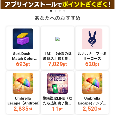
あなたへのおすすめ
Sort Dash -
【M】【妖霊の葉
ルナルナ ファミ
Match Color
書 購入】杖と剣の
リーコース
693
7,029
620
Puzzle（チャレン
伝説
pt
pt
pt
ジ11完了）
_Android_2608
（Android）
Umbrella
復縁鑑定LINE（友
Umbrella
Escape（Android）
だち追加完了後ア
Escape(アンブレ
2,835
11
2,520
ンケート回答）
ラエスケープ)
pt
pt
pt
（Android）