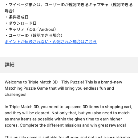
・マイページまたは、ユーザーIDが確認できるキャプチャ（確認できる
場合）
・条件達成日
・ダウンロード日
・キャリア（iOS／Android）
・ユーザーID（確認できる場合）
ポイントが反映されない・否認された場合はこちら
詳細
Welcome to Triple Match 3D - Tidy Puzzle! This is a brand-new
Matching Puzzle Game that will bring you endless fun and
challenges!
In Triple Match 3D, you need to tap same 3D items to shopping cart,
and they will be cleared. Not only that, but you also need to match
as many items as possible within the given time to earn higher
scores. Complete the different missions and win great rewards!
This puzzle game is suitable for all ages and not just a casual game,