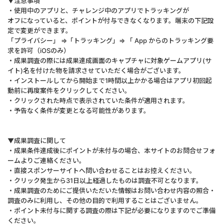
▼注意事項
・使用中のアプリと、チャレンジ中のアプリでトラッキングが
オフになっていると、ポイントが付与できなくなります。端末の下記設
定で変更ができます。
「プライバシー」 ⇒「トラッキング」⇒ 「 App からのトラッキング要
求を許可（iOSのみ）
・成果調査の際には成果達成画面のキャプチャに対象ゲームアプリ(サ
イト)名を付けた物を請求させていただく場合がございます。
・インストールしてから開始まで1時間以上かかる場合はアプリ初回起
動前に再度案件をクリックしてください。
・クリックされた時点で表示されていた条件が適用されます。
・予告なく条件が変更となる可能性があります。
▼成果調査に関して
・成果条件達成後にポイントが未付与の場合、本サイトのお問合せフォ
ームよりご連絡ください。
・直接スポンサーサイトへ問い合わせることはお控えください。
・クリック発生から31日以上経過したものは調査不可となります。
・成果調査のためにご提供いただいた情報はお問い合わせ内容の照合・
調査のみに利用し、その他の目的で利用することはございません。
・ポイント未付与に関する調査の際は下記が必要になりますのでご準備
ください。