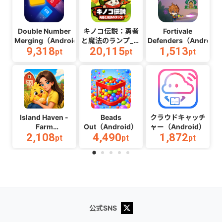
Double Number
キノコ伝説：勇者
Fortivale
Merging（Android）
と魔法のランプ_マ
Defenders（Android
9,318
20,115
1,513
ルチ
pt
pt
pt
2（Android）
Island Haven -
Beads
クラウドキャッチ
Farm
Out（Android）
ャー（Android）
2,108
4,490
1,872
Adventure（Android）
pt
pt
pt
公式SNS