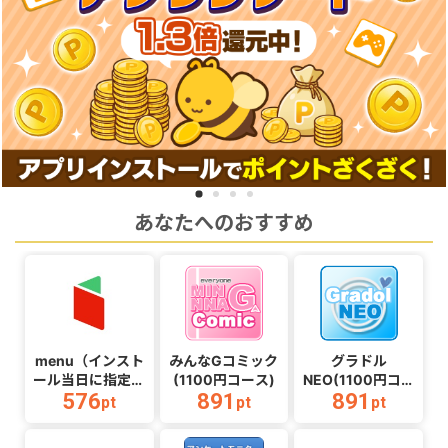
あなたへのおすすめ
menu（インスト
みんなGコミック
グラドル
ール当日に指定の
(1100円コース)
NEO(1100円コー
576
891
891
クーポンコード経
ス)
pt
pt
pt
由で1,500円（税
込）以上の初回注