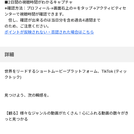
■2日間の視聴時間がわかるキャプチャ
※確認方法：プロフィール→画面右上の≡をタップ→アクティビティセ
ンターで視聴時間が確認できます。
但し、確認が出来るのは当日分を含め過去4週間まで
のため、ご注意ください。
ポイントが反映されない・否認された場合はこちら
詳細
世界をリードするショートムービープラットフォーム、TikTok (ティッ
クトック)
見つけよう、次の瞬感を。
【観る】様々なジャンルの動画がたくさん！心にふれる動画の数々がき
っと見つかる