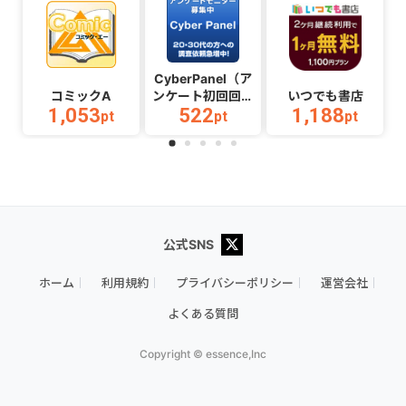
文完了）
（Android）
CyberPanel（ア
コミックA
ンケート初回回答
いつでも書店
1,053
522
1,188
完了）
pt
pt
pt
公式SNS
ホーム
利用規約
プライバシーポリシー
運営会社
よくある質問
Copyright © essence,Inc