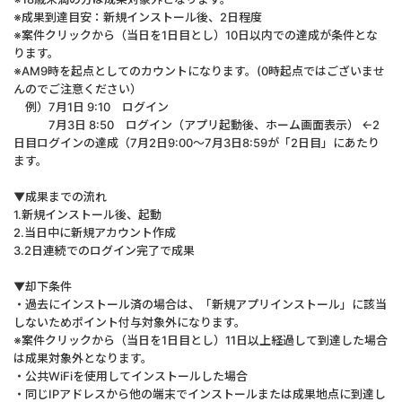
※成果到達目安：新規インストール後、2日程度
※案件クリックから（当日を1日目とし）10日以内での達成が条件とな
ります。
※AM9時を起点としてのカウントになります。(0時起点ではございませ
んのでご注意ください）
例）7月1日 9:10 ログイン
7月3日 8:50 ログイン（アプリ起動後、ホーム画面表示） ←2
日目ログインの達成（7月2日9:00～7月3日8:59が「2日目」にあたり
ます。
▼成果までの流れ
1.新規インストール後、起動
2.当日中に新規アカウント作成
3.2日連続でのログイン完了で成果
▼却下条件
・過去にインストール済の場合は、「新規アプリインストール」に該当
しないためポイント付与対象外になります。
※案件クリックから（当日を1日目とし）11日以上経過して到達した場合
は成果対象外となります。
・公共WiFiを使用してインストールした場合
・同じIPアドレスから他の端末でインストールまたは成果地点に到達し