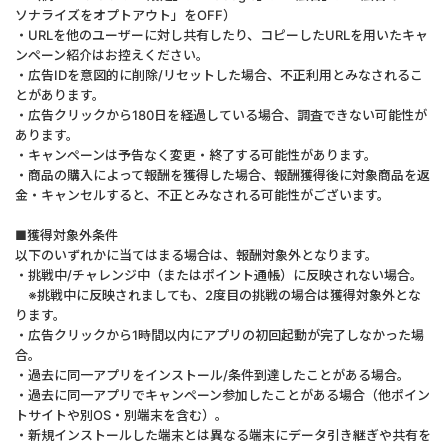
ソナライズをオプトアウト」をOFF）
・URLを他のユーザーに対し共有したり、コピーしたURLを用いたキャ
ンペーン紹介はお控えください。
・広告IDを意図的に削除/リセットした場合、不正利用とみなされるこ
とがあります。
・広告クリックから180日を経過している場合、調査できない可能性が
あります。
・キャンペーンは予告なく変更・終了する可能性があります。
・商品の購入によって報酬を獲得した場合、報酬獲得後に対象商品を返
金・キャンセルすると、不正とみなされる可能性がございます。
■獲得対象外条件
以下のいずれかに当てはまる場合は、報酬対象外となります。
・挑戦中/チャレンジ中（またはポイント通帳）に反映されない場合。
※挑戦中に反映されましても、2度目の挑戦の場合は獲得対象外とな
ります。
・広告クリックから1時間以内にアプリの初回起動が完了しなかった場
合。
・過去に同一アプリをインストール/条件到達したことがある場合。
・過去に同一アプリでキャンペーン参加したことがある場合（他ポイン
トサイトや別OS・別端末を含む）。
・新規インストールした端末とは異なる端末にデータ引き継ぎや共有を