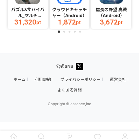
パズル&サバイバ
クラウドキャッチ
信長の野望 真戦
ル_マルチ
ャー（Android）
（Android）
31,320
1,872
3,672
2（Android）
pt
pt
pt
公式SNS
ホーム
利用規約
プライバシーポリシー
運営会社
よくある質問
Copyright © essence,Inc