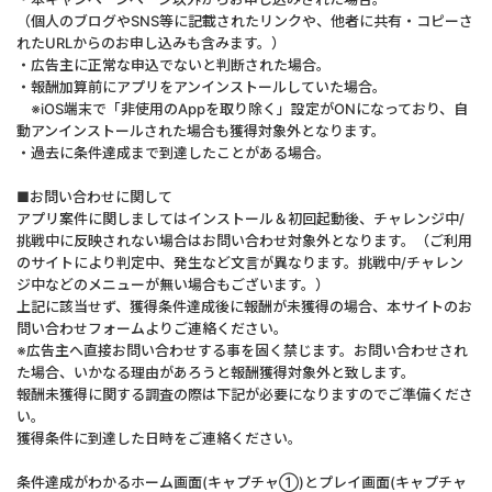
（個人のブログやSNS等に記載されたリンクや、他者に共有・コピーさ
れたURLからのお申し込みも含みます。）
・広告主に正常な申込でないと判断された場合。
・報酬加算前にアプリをアンインストールしていた場合。
※iOS端末で「非使用のAppを取り除く」設定がONになっており、自
動アンインストールされた場合も獲得対象外となります。
・過去に条件達成まで到達したことがある場合。
■お問い合わせに関して
アプリ案件に関しましてはインストール＆初回起動後、チャレンジ中/
挑戦中に反映されない場合はお問い合わせ対象外となります。（ご利用
のサイトにより判定中、発生など文言が異なります。挑戦中/チャレン
ジ中などのメニューが無い場合もございます。）
上記に該当せず、獲得条件達成後に報酬が未獲得の場合、本サイトのお
問い合わせフォームよりご連絡ください。
※広告主へ直接お問い合わせする事を固く禁じます。お問い合わせされ
た場合、いかなる理由があろうと報酬獲得対象外と致します。
報酬未獲得に関する調査の際は下記が必要になりますのでご準備くださ
い。
獲得条件に到達した日時をご連絡ください。
条件達成がわかるホーム画面(キャプチャ①)とプレイ画面(キャプチャ