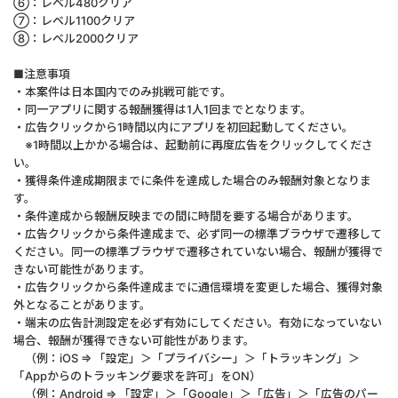
⑥：レベル480クリア
⑦：レベル1100クリア
⑧：レベル2000クリア
■注意事項
・本案件は日本国内でのみ挑戦可能です。
・同一アプリに関する報酬獲得は1人1回までとなります。
・広告クリックから1時間以内にアプリを初回起動してください。
※1時間以上かかる場合は、起動前に再度広告をクリックしてくださ
い。
・獲得条件達成期限までに条件を達成した場合のみ報酬対象となりま
す。
・条件達成から報酬反映までの間に時間を要する場合があります。
・広告クリックから条件達成まで、必ず同一の標準ブラウザで遷移して
ください。同一の標準ブラウザで遷移されていない場合、報酬が獲得で
きない可能性があります。
・広告クリックから条件達成までに通信環境を変更した場合、獲得対象
外となることがあります。
・端末の広告計測設定を必ず有効にしてください。有効になっていない
場合、報酬が獲得できない可能性があります。
（例：iOS ⇒ 「設定」＞「プライバシー」＞「トラッキング」＞
「Appからのトラッキング要求を許可」をON）
（例：Android ⇒ 「設定」＞「Google」＞「広告」＞「広告のパー