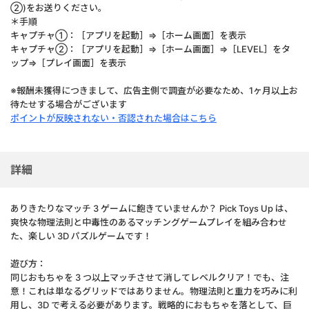
②)をお送りください。
＊手順
キャプチャ①：［アプリを起動］⇒［ホーム画面］を表示
キャプチャ②：［アプリを起動］⇒［ホーム画面］⇒［LEVEL］をタ
ップ⇒［プレイ画面］を表示
※報酬未獲得につきまして、広告主側で調査が必要なため、1ヶ月以上お
待たせする場合がございます
ポイントが反映されない・否認された場合はこちら
詳細
ありきたりなマッチ 3 ゲームに飽きていませんか？ Pick Toys Up は、
爽快な物理法則と中毒性のあるマッチングゲームプレイを組み合わせ
た、楽しい 3D パズルゲームです！
遊び方：
同じおもちゃを 3 つ以上マッチさせて消してレベルクリア！でも、注
意！これは単なるグリッドではありません。物理法則と重力を巧みに利
用し、3D で考える必要があります。戦略的におもちゃを落として、巨