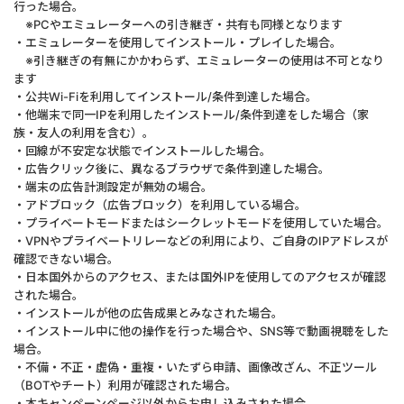
行った場合。
※PCやエミュレーターへの引き継ぎ・共有も同様となります
・エミュレーターを使用してインストール・プレイした場合。
※引き継ぎの有無にかかわらず、エミュレーターの使用は不可となり
ます
・公共Wi-Fiを利用してインストール/条件到達した場合。
・他端末で同一IPを利用したインストール/条件到達をした場合（家
族・友人の利用を含む）。
・回線が不安定な状態でインストールした場合。
・広告クリック後に、異なるブラウザで条件到達した場合。
・端末の広告計測設定が無効の場合。
・アドブロック（広告ブロック）を利用している場合。
・プライベートモードまたはシークレットモードを使用していた場合。
・VPNやプライベートリレーなどの利用により、ご自身のIPアドレスが
確認できない場合。
・日本国外からのアクセス、または国外IPを使用してのアクセスが確認
された場合。
・インストールが他の広告成果とみなされた場合。
・インストール中に他の操作を行った場合や、SNS等で動画視聴をした
場合。
・不備・不正・虚偽・重複・いたずら申請、画像改ざん、不正ツール
（BOTやチート）利用が確認された場合。
・本キャンペーンページ以外からお申し込みされた場合。