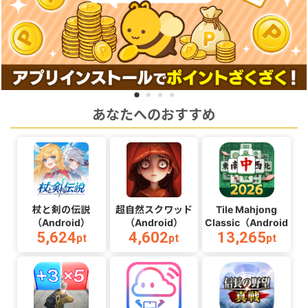
あなたへのおすすめ
杖と剣の伝説
超自然スクワッド
Tile Mahjong
（Android）
（Android）
Classic（Android）
5,624
4,602
13,265
pt
pt
pt