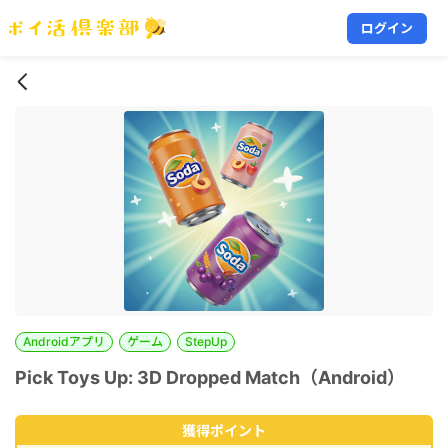
ログイン
Androidアプリ
ゲーム
StepUp
Pick Toys Up: 3D Dropped Match（Android）
獲得ポイント