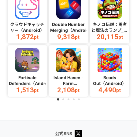
クラウドキャッチ
Double Number
キノコ伝説：勇者
ャー（Android）
Merging（Android）
と魔法のランプ_マ
1,872
9,318
20,115
ルチ
pt
pt
pt
2（Android）
Fortivale
Island Haven -
Beads
Defenders（Android）
Farm
Out（Android）
1,513
2,108
4,490
Adventure（Android）
pt
pt
pt
公式SNS