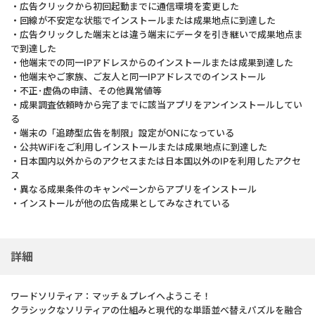
・広告クリックから初回起動までに通信環境を変更した
・回線が不安定な状態でインストールまたは成果地点に到達した
・広告クリックした端末とは違う端末にデータを引き継いで成果地点ま
で到達した
・他端末での同一IPアドレスからのインストールまたは成果到達した
・他端末やご家族、ご友人と同一IPアドレスでのインストール
・不正･虚偽の申請、その他異常値等
・成果調査依頼時から完了までに該当アプリをアンインストールしてい
る
・端末の「追跡型広告を制限」設定がONになっている
・公共WiFiをご利用しインストールまたは成果地点に到達した
・日本国内以外からのアクセスまたは日本国以外のIPを利用したアクセ
ス
・異なる成果条件のキャンペーンからアプリをインストール
・インストールが他の広告成果としてみなされている
詳細
ワードソリティア：マッチ＆プレイへようこそ！
クラシックなソリティアの仕組みと現代的な単語並べ替えパズルを融合