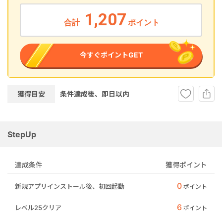
1,207
合計
ポイント
今すぐポイントGET
獲得目安
条件達成後、即
日以内
StepUp
達成条件
獲得ポイント
0
新規アプリインストール後、初回起動
ポイント
6
レベル25クリア
ポイント