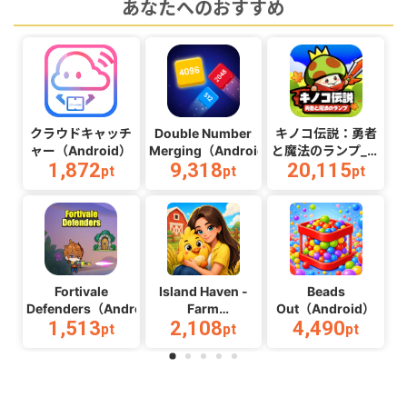
あなたへのおすすめ
クラウドキャッチ
Double Number
キノコ伝説：勇者
ャー（Android）
Merging（Android）
と魔法のランプ_マ
1,872
9,318
20,115
ルチ
pt
pt
pt
2（Android）
Fortivale
Island Haven -
Beads
Defenders（Android）
Farm
Out（Android）
1,513
2,108
4,490
Adventure（Android）
pt
pt
pt