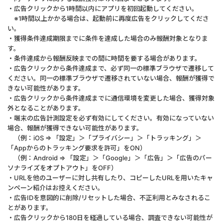
・広告クリックから1時間以内にアプリを初回起動してください。
※1時間以上かかる場合は、起動前に再度広告をクリックしてくださ
い。
・獲得条件達成期限までに条件を達成した場合のみ報酬対象となりま
す。
・条件達成から報酬反映までの間に時間を要する場合があります。
・広告クリックから条件達成まで、必ず同一の標準ブラウザで遷移して
ください。同一の標準ブラウザで遷移されていない場合、報酬が獲得で
きない可能性があります。
・広告クリックから条件達成までに通信環境を変更した場合、獲得対象
外となることがあります。
・端末の広告計測設定を必ず有効にしてください。有効になっていない
場合、報酬が獲得できない可能性があります。
（例：iOS ⇒ 「設定」＞「プライバシー」＞「トラッキング」＞
「Appからのトラッキング要求を許可」をON）
（例：Android ⇒ 「設定」＞「Google」＞「広告」＞「広告のパー
ソナライズをオプトアウト」をOFF）
・URLを他のユーザーに対し共有したり、コピーしたURLを用いたキャ
ンペーン紹介はお控えください。
・広告IDを意図的に削除/リセットした場合、不正利用とみなされるこ
とがあります。
・広告クリックから180日を経過している場合、調査できない可能性が