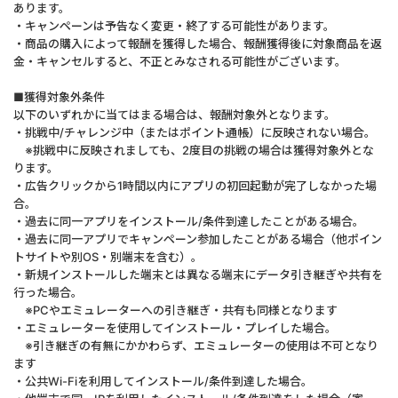
あります。
・キャンペーンは予告なく変更・終了する可能性があります。
・商品の購入によって報酬を獲得した場合、報酬獲得後に対象商品を返
金・キャンセルすると、不正とみなされる可能性がございます。
■獲得対象外条件
以下のいずれかに当てはまる場合は、報酬対象外となります。
・挑戦中/チャレンジ中（またはポイント通帳）に反映されない場合。
※挑戦中に反映されましても、2度目の挑戦の場合は獲得対象外とな
ります。
・広告クリックから1時間以内にアプリの初回起動が完了しなかった場
合。
・過去に同一アプリをインストール/条件到達したことがある場合。
・過去に同一アプリでキャンペーン参加したことがある場合（他ポイン
トサイトや別OS・別端末を含む）。
・新規インストールした端末とは異なる端末にデータ引き継ぎや共有を
行った場合。
※PCやエミュレーターへの引き継ぎ・共有も同様となります
・エミュレーターを使用してインストール・プレイした場合。
※引き継ぎの有無にかかわらず、エミュレーターの使用は不可となり
ます
・公共Wi-Fiを利用してインストール/条件到達した場合。