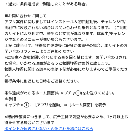
・過去に条件達成まで到達したことがある場合。
■お問い合わせに関して
アプリ案件に関しましてはインストール＆初回起動後、チャレンジ中/
挑戦中に反映されない場合はお問い合わせ対象外となります。（ご利用
のサイトにより判定中、発生など文言が異なります。挑戦中/チャレン
ジ中などのメニューが無い場合もございます。）
上記に該当せず、獲得条件達成後に報酬が未獲得の場合、本サイトのお
問い合わせフォームよりご連絡ください。
※広告主へ直接お問い合わせする事を固く禁じます。お問い合わせされ
た場合、いかなる理由があろうと報酬獲得対象外と致します。
報酬未獲得に関する調査の際は下記が必要になりますのでご準備くださ
い。
獲得条件に到達した日時をご連絡ください。
条件達成がわかるホーム画面(キャプチャ①)をお送りください。
＊手順
キャプチャ①：［アプリを起動］⇒［ホーム画面］を表示
※報酬未獲得につきまして、広告主側で調査が必要なため、1ヶ月以上お
待たせする場合がございます
ポイントが反映されない・否認された場合はこちら