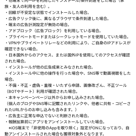
・他端末で同一IPを利用したインストール/条件到達をした場合（家
族・友人の利用を含む）。
・回線が不安定な状態でインストールした場合。
・広告クリック後に、異なるブラウザで条件到達した場合。
・端末の広告計測設定が無効の場合。
・アドブロック（広告ブロック）を利用している場合。
・プライベートモードまたはシークレットモードを使用していた場合。
・VPNやプライベートリレーなどの利用により、ご自身のIPアドレスが
確認できない場合。
・日本国外からのアクセス、または国外IPを使用してのアクセスが確認
された場合。
・インストールが他の広告成果とみなされた場合。
・インストール中に他の操作を行った場合や、SNS等で動画視聴をした
場合。
・不備・不正・虚偽・重複・いたずら申請、画像改ざん、不正ツール
（BOTやチート）利用が確認された場合。
・本キャンペーンページ以外からお申し込みされた場合。
（個人のブログやSNS等に記載されたリンクや、他者に共有・コピーさ
れたURLからのお申し込みも含みます。）
・広告主に正常な申込でないと判断された場合。
・報酬加算前にアプリをアンインストールしていた場合。
※iOS端末で「非使用のAppを取り除く」設定がONになっており、自
動アンインストールされた場合も獲得対象外となります。