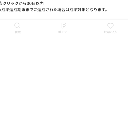
告クリックから30日以内
も成果達成期限までに達成された場合は成果対象となります。
違いのキャンペーンを複数利用いただくことはできません。
今すぐポイントGET
検索
ポイント
お気に入り
/成果地点レベル10
/成果地点レベル20
ッション中に表示があることを確認できたキャンペーンがご利用いただ
でインストールし、ミッション中に反映した後、キャンペーン②経由
はないため、ミッション中に表示されません。
時間経過しても報酬が未付与の場合、本サイトのお問合せフォームよりご
サイトへ直接問い合わせする事を固く禁じます。
かなる理由があろうと報酬付与対象外となりますのでご了承ください。
査の際は下記が必要になりますのでご準備ください。
わかるキャプチャ画像
」の最下部にある数字
アップグレードしていて、Safariの設定（設定≫Safari≫プライバシー