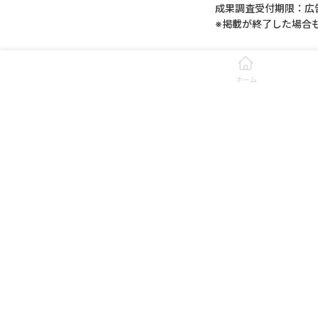
成果調査受付期限：広
※掲載が終了した場合
同一アプリの成果地点
【例】
ホーム
キャンペーン①アプリA
キャンペーン②アプリA
・インストール時にミ
・キャンペーン①経由
も初回インストールで
■成果調査に関して
成果条件達成後、24
※広告主やスポンサー
問い合わせた場合、い
報酬未付与に関する調
・成果到達したことが
※周回数は「いくせい
※iOSを11.0以上に