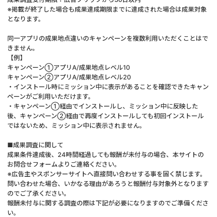
※掲載が終了した場合も成果達成期限までに達成された場合は成果対象
となります。
同一アプリの成果地点違いのキャンペーンを複数利用いただくことはで
きません。
【例】
キャンペーン①アプリA/成果地点レベル10
キャンペーン②アプリA/成果地点レベル20
・インストール時にミッション中に表示があることを確認できたキャン
ペーンがご利用いただけます。
・キャンペーン①経由でインストールし、ミッション中に反映した
後、キャンペーン②経由で再度インストールしても初回インストール
ではないため、ミッション中に表示されません。
■成果調査に関して
成果条件達成後、24時間経過しても報酬が未付与の場合、本サイトの
お問合せフォームよりご連絡ください。
※広告主やスポンサーサイトへ直接問い合わせする事を固く禁じます。
問い合わせた場合、いかなる理由があろうと報酬付与対象外となります
のでご了承ください。
報酬未付与に関する調査の際は下記が必要になりますのでご準備くださ
い。