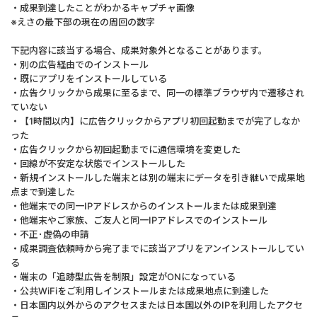
・成果到達したことがわかるキャプチャ画像
※えさの最下部の現在の周回の数字
下記内容に該当する場合、成果対象外となることがあります。
・別の広告経由でのインストール
・既にアプリをインストールしている
・広告クリックから成果に至るまで、同一の標準ブラウザ内で遷移され
ていない
・【1時間以内】に広告クリックからアプリ初回起動までが完了しなか
った
・広告クリックから初回起動までに通信環境を変更した
・回線が不安定な状態でインストールした
・新規インストールした端末とは別の端末にデータを引き継いで成果地
点まで到達した
・他端末での同一IPアドレスからのインストールまたは成果到達
・他端末やご家族、ご友人と同一IPアドレスでのインストール
・不正･虚偽の申請
・成果調査依頼時から完了までに該当アプリをアンインストールしてい
る
・端末の「追跡型広告を制限」設定がONになっている
・公共WiFiをご利用しインストールまたは成果地点に到達した
・日本国内以外からのアクセスまたは日本国以外のIPを利用したアクセ