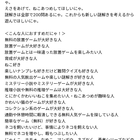
ゃ。
えさをあげて、ねこあつめしてほしいにゃ。
謎解きは全部で200問あるにゃ。これからも新しい謎解きを考えるから
遊んでほしいにゃ。
＜こんな人におすすめだにゃ！＞
無料の放置ゲームが大好きな人
放置ゲームが大好きな人
放置ゲームとは一味違った放置ゲームを楽しみたい人
育成が大好きな人
ねこ好き
楽しいナンプレも好きだけど難問クイズも好きな人
無料の人気脱出ゲームや楽しい謎解きが好きな人
ミステリー小説やミステリーゲームが大好きな人
推理小説や無料の推理ゲームは大好きな人
とにかくかわいいねこを集めたい人・ねこあつめが趣味な人
かわいい猫のゲームが大好きな人
コレクション系のゲームが大好きな人
通勤や休憩時間に暇潰しできる無料人気ゲームを探している人
簡単なゲーム（無料）が好きな人
ネコを飼いたいけど、事情によりネコを飼えない人
無料でネコを増やし、暇もつぶしたい人
にゃんこ、ホモォ、なめこ、マンボウ、ネズだく、勇者シリーズなどの