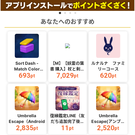
あなたへのおすすめ
Sort Dash -
【M】【妖霊の葉
ルナルナ ファミ
Match Color
書 購入】杖と剣の
リーコース
693
7,029
620
Puzzle（チャレン
伝説
pt
pt
pt
ジ11完了）
_Android_2608
（Android）
Umbrella
復縁鑑定LINE（友
Umbrella
Escape（Android）
だち追加完了後ア
Escape(アンブレ
2,835
11
2,520
ンケート回答）
ラエスケープ)
pt
pt
pt
（Android）