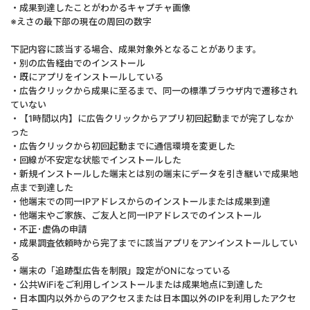
・成果到達したことがわかるキャプチャ画像
※えさの最下部の現在の周回の数字
下記内容に該当する場合、成果対象外となることがあります。
・別の広告経由でのインストール
・既にアプリをインストールしている
・広告クリックから成果に至るまで、同一の標準ブラウザ内で遷移され
ていない
・【1時間以内】に広告クリックからアプリ初回起動までが完了しなか
った
・広告クリックから初回起動までに通信環境を変更した
・回線が不安定な状態でインストールした
・新規インストールした端末とは別の端末にデータを引き継いで成果地
点まで到達した
・他端末での同一IPアドレスからのインストールまたは成果到達
・他端末やご家族、ご友人と同一IPアドレスでのインストール
・不正･虚偽の申請
・成果調査依頼時から完了までに該当アプリをアンインストールしてい
る
・端末の「追跡型広告を制限」設定がONになっている
・公共WiFiをご利用しインストールまたは成果地点に到達した
・日本国内以外からのアクセスまたは日本国以外のIPを利用したアクセ