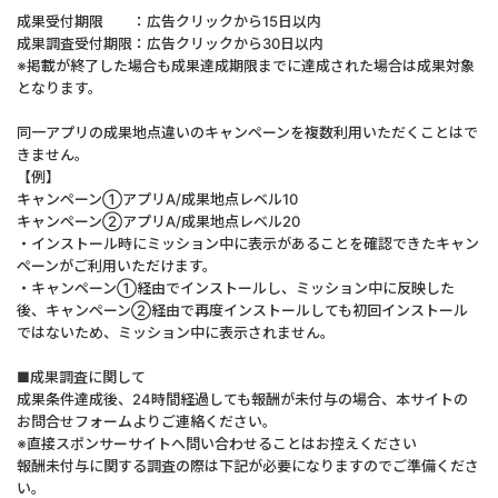
成果受付期限 ：広告クリックから15日以内
成果調査受付期限：広告クリックから30日以内
※掲載が終了した場合も成果達成期限までに達成された場合は成果対象
となります。
同一アプリの成果地点違いのキャンペーンを複数利用いただくことはで
きません。
【例】
キャンペーン①アプリA/成果地点レベル10
キャンペーン②アプリA/成果地点レベル20
・インストール時にミッション中に表示があることを確認できたキャン
ペーンがご利用いただけます。
・キャンペーン①経由でインストールし、ミッション中に反映した
後、キャンペーン②経由で再度インストールしても初回インストール
ではないため、ミッション中に表示されません。
■成果調査に関して
成果条件達成後、24時間経過しても報酬が未付与の場合、本サイトの
お問合せフォームよりご連絡ください。
※直接スポンサーサイトへ問い合わせることはお控えください
報酬未付与に関する調査の際は下記が必要になりますのでご準備くださ
い。