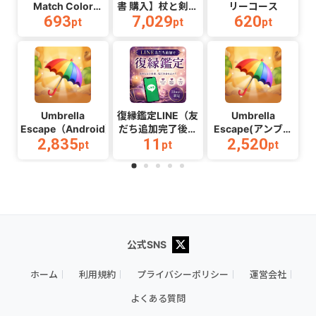
Match Color
書 購入】杖と剣の
リーコース
693
7,029
620
Puzzle（チャレン
伝説
pt
pt
pt
ジ11完了）
_Android_2608
（Android）
Umbrella
復縁鑑定LINE（友
Umbrella
Escape（Android）
だち追加完了後ア
Escape(アンブレ
2,835
11
2,520
ンケート回答）
ラエスケープ)
pt
pt
pt
（Android）
公式SNS
ホーム
利用規約
プライバシーポリシー
運営会社
よくある質問