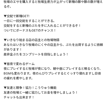
牧場のエサを購入すると牧場生産力が上がって新種の豚や豚の数が増え
るぞ。
▼交配で新種GET!
一日に一回交配をすることができる。
交配をすると新種のぶたを手に入れることができるぞ！
ついでにボーナスもGETのチャンス！
▼いきなり始まる店の店主との牧場物語
あなたはいきなり牧場のにくやの店主から、ぶたを出荷するように依頼
があります！
是非全ぶたをコンプリートを目指しましょう！
▼昼夜で変わるゲーム
夜にプレイすると牧場が夜になり、朝や昼にプレイすると明るくなり、
BGMも変わります。夜のんびりプレイするとぐっすり寝れますし日頃
の疲れを癒やします。
▼友達と競争！協力！こうりゅう機能
友達の牧場と一緒に協力してお金を増やしましょう！
チャットも出来ます！