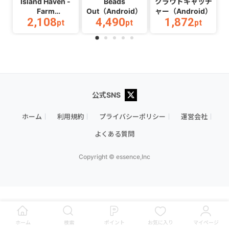
Island Haven -
Beads
クラウドキャッチ
Farm
Out（Android）
ャー（Android）
2,108
4,490
1,872
Adventure（Android）
pt
pt
pt
公式SNS
ホーム
利用規約
プライバシーポリシー
運営会社
よくある質問
Copyright © essence,Inc
今すぐポイントGET
ホーム
検索
ポイント
お気に入り
マイページ