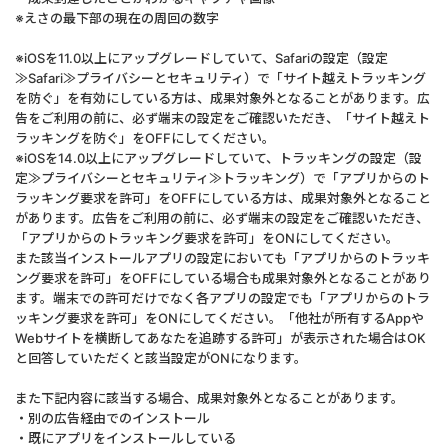
※えさの最下部の現在の周回の数字
※iOSを11.0以上にアップグレードしていて、Safariの設定（設定
≫Safari≫プライバシーとセキュリティ）で「サイト越えトラッキング
を防ぐ」を有効にしている方は、成果対象外となることがあります。広
告をご利用の前に、必ず端末の設定をご確認いただき、「サイト越えト
ラッキングを防ぐ」をOFFにしてください。
※iOSを14.0以上にアップグレードしていて、トラッキングの設定（設
定≫プライバシーとセキュリティ≫トラッキング）で「アプリからのト
ラッキング要求を許可」をOFFにしている方は、成果対象外となること
があります。広告をご利用の前に、必ず端末の設定をご確認いただき、
「アプリからのトラッキング要求を許可」をONにしてください。
また該当インストールアプリの設定においても「アプリからのトラッキ
ング要求を許可」をOFFにしている場合も成果対象外となることがあり
ます。端末での許可だけでなく各アプリの設定でも「アプリからのトラ
ッキング要求を許可」をONにしてください。「他社が所有するAppや
Webサイトを横断してあなたを追跡する許可」が表示された場合はOK
と回答していただくと該当設定がONになります。
また下記内容に該当する場合、成果対象外となることがあります。
・別の広告経由でのインストール
・既にアプリをインストールしている