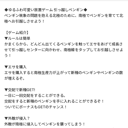
◆ゆるふわ可愛い放置ゲーム 引っ越しペンギン◆
ペンギン現象の問題を抱える北極のために、南極でペンギンを育てて北
極へお引越しさせよう！
【ゲーム紹介】
▼ルールは簡単
かまくらから、どんどん出てくるペンギンを触ってエサをあげて成長さ
せて引っ越しセンターに向かわせ、南極線をタップしてお引越しさせよ
う！
▼エサを購入
エサを購入すると南極生産力が上がって新種のペンギンやペンギンの数
が増えるぞ。
▼交配で新種GET!
一日に一回交配をすることができる。
交配をすると新種のペンギンを手に入れることができるぞ！
ついでにボーナスもGETのチャンス！
▼外敵が侵入？
外敵が南極に侵入してペンギンを襲ってしまう！