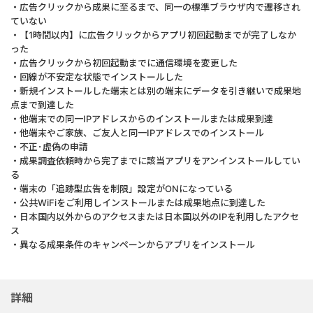
・広告クリックから成果に至るまで、同一の標準ブラウザ内で遷移され
ていない
・【1時間以内】に広告クリックからアプリ初回起動までが完了しなか
った
・広告クリックから初回起動までに通信環境を変更した
・回線が不安定な状態でインストールした
・新規インストールした端末とは別の端末にデータを引き継いで成果地
点まで到達した
・他端末での同一IPアドレスからのインストールまたは成果到達
・他端末やご家族、ご友人と同一IPアドレスでのインストール
・不正･虚偽の申請
・成果調査依頼時から完了までに該当アプリをアンインストールしてい
る
・端末の「追跡型広告を制限」設定がONになっている
・公共WiFiをご利用しインストールまたは成果地点に到達した
・日本国内以外からのアクセスまたは日本国以外のIPを利用したアクセ
ス
・異なる成果条件のキャンペーンからアプリをインストール
詳細