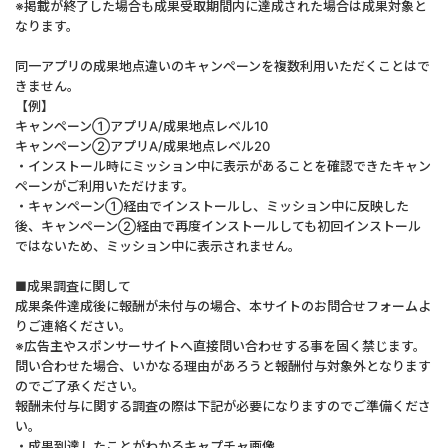
※掲載が終了した場合も成果受取期間内に達成された場合は成果対象と
なります。
同一アプリの成果地点違いのキャンペーンを複数利用いただくことはで
きません。
【例】
キャンペーン①アプリA/成果地点レベル10
キャンペーン②アプリA/成果地点レベル20
・インストール時にミッション中に表示があることを確認できたキャン
ペーンがご利用いただけます。
・キャンペーン①経由でインストールし、ミッション中に反映した
後、キャンペーン②経由で再度インストールしても初回インストール
ではないため、ミッション中に表示されません。
■成果調査に関して
成果条件達成後に報酬が未付与の場合、本サイトのお問合せフォームよ
りご連絡ください。
※広告主やスポンサーサイトへ直接問い合わせする事を固く禁じます。
問い合わせた場合、いかなる理由があろうと報酬付与対象外となります
のでご了承ください。
報酬未付与に関する調査の際は下記が必要になりますのでご準備くださ
い。
・成果到達したことがわかるキャプチャ画像