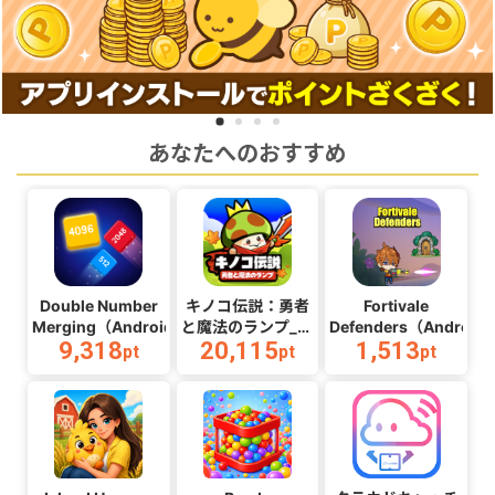
あなたへのおすすめ
Double Number
キノコ伝説：勇者
Fortivale
Merging（Android）
と魔法のランプ_マ
Defenders（Android
9,318
20,115
1,513
ルチ
pt
pt
pt
2（Android）