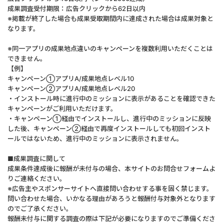
成果調査受付期限：広告クリックから62日以内
※掲載が終了した場合も成果受取期間内に達成された場合は成果対象と
なります。
※同一アプリの成果地点違いのキャンペーンを複数利用いただくことは
できません。
【例】
キャンペーン①アプリA/成果地点レベル10
キャンペーン②アプリA/成果地点レベル20
・インストール時に進行中のミッションに表示があることを確認できた
キャンペーンがご利用いただけます。
・キャンペーン①経由でインストールし、進行中のミッションに反映
した後、キャンペーン②経由で再度インストールしても初回インスト
ールではないため、進行中のミッションに表示されません。
■成果調査に関して
成果条件達成後に報酬が未付与の場合、本サイトのお問合せフォームよ
りご連絡ください。
※広告主やスポンサーサイトへ直接問い合わせする事を固く禁じます。
問い合わせた場合、いかなる理由があろうと報酬付与対象外となります
のでご了承ください。
報酬未付与に関する調査の際は下記が必要になりますのでご準備くださ