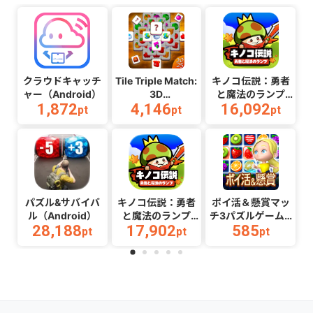
クラウドキャッチ
Tile Triple Match:
キノコ伝説：勇者
ャー（Android）
3D
と魔法のランプ
1,872
4,146
16,092
puzzle（Android）
（Android）
pt
pt
pt
パズル&サバイバ
キノコ伝説：勇者
ポイ活＆懸賞マッ
ル（Android）
と魔法のランプ
チ3パズルゲーム -
28,188
17,902
585
（Android）
暇つぶしゲーム 脳
pt
pt
pt
トレ（多段階）
（Android）