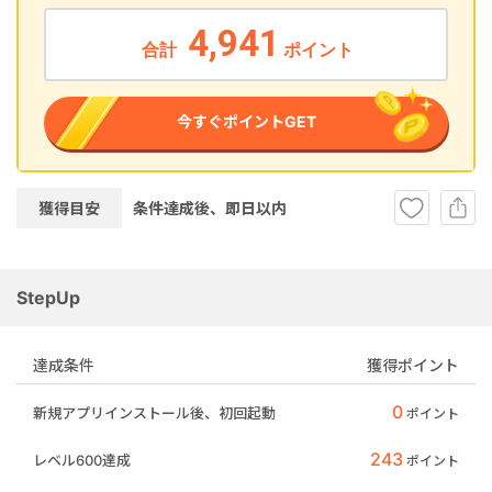
4,941
合計
ポイント
今すぐポイントGET
獲得目安
条件達成後、即
日以内
StepUp
達成条件
獲得ポイント
0
新規アプリインストール後、初回起動
ポイント
243
レベル600達成
ポイント