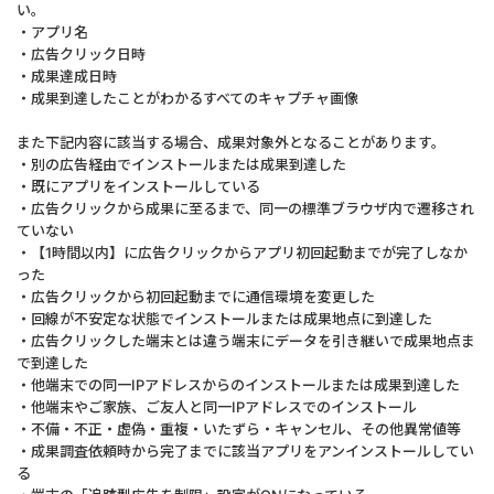
い。
・アプリ名
・広告クリック日時
・成果達成日時
・成果到達したことがわかるすべてのキャプチャ画像
また下記内容に該当する場合、成果対象外となることがあります。
・別の広告経由でインストールまたは成果到達した
・既にアプリをインストールしている
・広告クリックから成果に至るまで、同一の標準ブラウザ内で遷移され
ていない
・【1時間以内】に広告クリックからアプリ初回起動までが完了しなか
った
・広告クリックから初回起動までに通信環境を変更した
・回線が不安定な状態でインストールまたは成果地点に到達した
・広告クリックした端末とは違う端末にデータを引き継いで成果地点ま
で到達した
・他端末での同一IPアドレスからのインストールまたは成果到達した
・他端末やご家族、ご友人と同一IPアドレスでのインストール
・不備・不正・虚偽・重複・いたずら・キャンセル、その他異常値等
・成果調査依頼時から完了までに該当アプリをアンインストールしてい
る