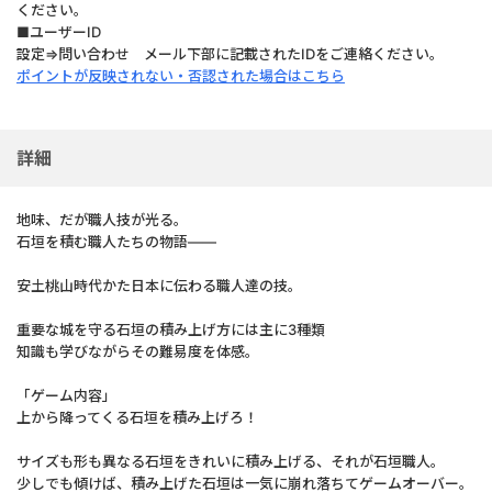
ください。
■ユーザーID
設定⇒問い合わせ メール下部に記載されたIDをご連絡ください。
ポイントが反映されない・否認された場合はこちら
詳細
地味、だが職人技が光る。
石垣を積む職人たちの物語――
安土桃山時代かた日本に伝わる職人達の技。
重要な城を守る石垣の積み上げ方には主に3種類
知識も学びながらその難易度を体感。
「ゲーム内容」
上から降ってくる石垣を積み上げろ！
サイズも形も異なる石垣をきれいに積み上げる、それが石垣職人。
少しでも傾けば、積み上げた石垣は一気に崩れ落ちてゲームオーバー。