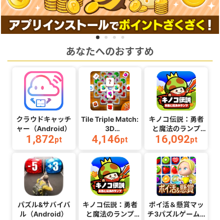
あなたへのおすすめ
クラウドキャッチ
Tile Triple Match:
キノコ伝説：勇者
ャー（Android）
3D
と魔法のランプ
1,872
4,146
16,092
puzzle（Android）
（Android）
pt
pt
pt
パズル&サバイバ
キノコ伝説：勇者
ポイ活＆懸賞マッ
ル（Android）
と魔法のランプ
チ3パズルゲーム -