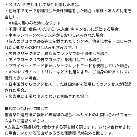
・公共Wi-Fiを利用して条件到達した場合。
・他端末で同一IPを利用した条件到達をした場合（家族・友人の利用を
含む）。
※1端末目のみ有効になります
・不備･不正･虚偽･いたずら･未入金･キャンセルに該当する場合。
・本キャンペーンページ以外からお申し込みされた場合。
（個人のブログやSNS等に記載されたリンクや、他者に共有・コピーさ
れたURLからのお申し込みも含みます。）
・広告クリック後に、異なるブラウザで条件到達した場合。
・アドブロック（広告ブロック）を利用している場合。
・プライベートモードまたはシークレットモードを使用していた場合。
・VPNやプライベートリレーなどの利用により、ご自身のIPアドレスが
確認できない場合。
・日本国外からのアクセス、または国外IPを使用してのアクセスが確認
された場合。
・広告主に正常な申込でないと判断された場合。
■お問い合わせに関して
獲得条件達成後に報酬が未獲得の場合、本サイトのお問い合わせフォー
ムよりご連絡ください。
※広告主へ直接お問い合わせする事を固く禁じます。お問い合わせされ
た場合、いかなる理由があろうと報酬獲得対象外と致します。