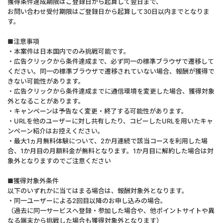
獲得条件達成期限はご登録日から起算して翌日まで、
お問い合わせ受付期限はご登録日から起算して30日以内までとなりま
す。
■注意事項
・本案件は日本国内でのみ挑戦可能です。
・広告クリックから条件達成まで、必ず同一の標準ブラウザで遷移して
ください。同一の標準ブラウザで遷移されていない場合、報酬が獲得で
きない可能性があります。
・広告クリックから条件達成までに通信環境を変更した場合、獲得対象
外となることがあります。
・キャンペーンは予告なく変更・終了する可能性があります。
・URLを他のユーザーに対し共有したり、コピーしたURLを用いたキャ
ンペーン紹介はお控えください。
・最大1ヵ月無料体験について、2か月連続で該当コースを利用した場
合、1か月目の月額料金が無料となります。1か月目に解約した場合は対
象外となりますのでご注意ください
■獲得対象外条件
以下のいずれかに当てはまる場合は、報酬対象外となります。
・同一ユーザーによる2回目以降のお申し込みの場合。
（過去に同一サービスへ登録・参加した場合や、他ポイントサイトや異
なる端末から挑戦した場合も獲得対象外となります）