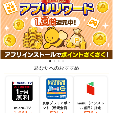
あなたへのおすすめ
京急プレミアポイ
menu（インスト
mieru-TV
ント（新規会員登
ール当日に指定の
録完了（登録時
クーポンコード経