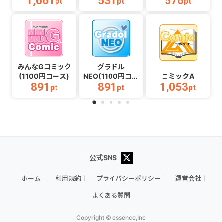
1,661
531
576
pt
pt
pt
PASMO番号入力
由で1,500円（税
必須））
込）以上の初回注
文完了）
（Android）
みんなGコミック
グラドル
(1100円コース)
NEO(1100円コー
コミックA
891
891
1,053
ス)
pt
pt
pt
公式SNS
ホーム
利用規約
プライバシーポリシー
運営会社
よくある質問
Copyright © essence,Inc