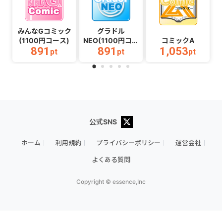
（Android）
みんなGコミック
グラドル
(1100円コース)
NEO(1100円コー
コミックA
891
891
1,053
ス)
pt
pt
pt
公式SNS
ホーム
利用規約
プライバシーポリシー
運営会社
よくある質問
Copyright © essence,Inc