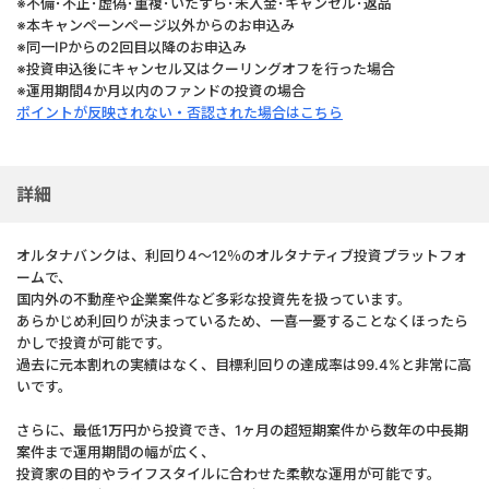
※不備･不正･虚偽･重複･いたずら･未入金･キャンセル･返品
※本キャンペーンページ以外からのお申込み
※同一IPからの2回目以降のお申込み
※投資申込後にキャンセル又はクーリングオフを行った場合
※運用期間4か月以内のファンドの投資の場合
ポイントが反映されない・否認された場合はこちら
詳細
オルタナバンクは、利回り4〜12％のオルタナティブ投資プラットフォ
ームで、
国内外の不動産や企業案件など多彩な投資先を扱っています。
あらかじめ利回りが決まっているため、一喜一憂することなくほったら
かしで投資が可能です。
過去に元本割れの実績はなく、目標利回りの達成率は99.4%と非常に高
いです。
さらに、最低1万円から投資でき、1ヶ月の超短期案件から数年の中長期
案件まで運用期間の幅が広く、
投資家の目的やライフスタイルに合わせた柔軟な運用が可能です。