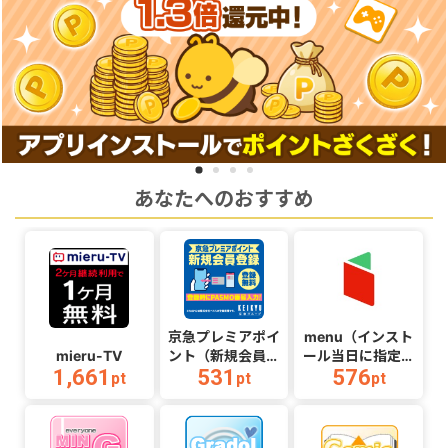
あなたへのおすすめ
京急プレミアポイ
menu（インスト
mieru-TV
ント（新規会員登
ール当日に指定の
1,661
531
576
録完了（登録時
クーポンコード経
pt
pt
pt
PASMO番号入力
由で1,500円（税
必須））
込）以上の初回注
文完了）