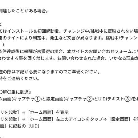
到達したことがある場合。
て
てはインストール＆初回起動後、チャレンジ中/挑戦中に反映されない
用のサイトにより判定中、発生など文言が異なります。挑戦中/チャレ
。）
条件達成後に報酬が未獲得の場合、本サイトのお問い合わせフォームよ
合わせする事を固く禁じます。お問い合わせされた場合、いかなる理由
査の際は下記が必要になりますのでご準備ください。
時をご連絡ください。
〇解〇重に到達』
画面(キャプチャ①)と設定画面(キャプチャ②)とUID(テキスト③)
リを起動］⇒［ホーム画面］を表示
リを起動］⇒［ホーム画面］左上のアイコンをタップ⇒［設定画面］を
面］に記載の［UID］