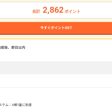
2,862
合計
ポイント
今すぐポイントGET
達成後、即
日以内
ステム：4解1重に到達