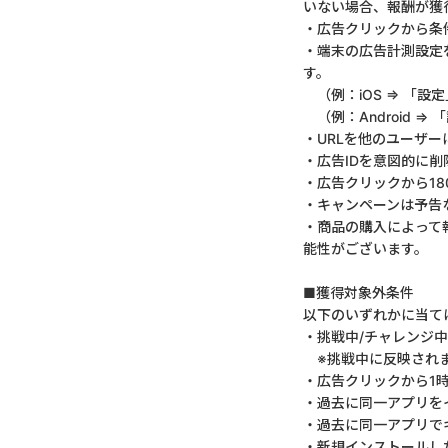
いない場合、報酬が獲
・広告クリックから条
・端末の広告計測設定
す。
（例：iOS ⇒ 「設
（例：Android 
・URLを他のユーザ
・広告IDを意図的に
・広告クリックから1
・キャンペーンは予告
・商品の購入によって
能性がございます。
■獲得対象外条件
以下のいずれかに当て
・挑戦中/チャレンジ
※挑戦中に反映されま
・広告クリックから1
・過去に同一アプリを
・過去に同一アプリで
・新規インストールし