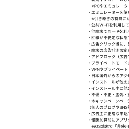
※PCやエミュレータ
・エミュレーターを使
※引き継ぎの有無にか
・公共Wi-Fiを利用
・他端末で同一IPを
・回線が不安定な状態
・広告クリック後に、
・端末の広告計測設定
・アドブロック（広告
・プライベートモード
・VPNやプライベー
・日本国外からのアク
・インストールが他の
・インストール中に他
・不備・不正・虚偽・
・本キャンペーンペー
（個人のブログやSN
・広告主に正常な申込
・報酬加算前にアプリ
※iOS端末で「非使