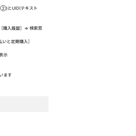
)とUID(テキスト
⇒［購入履歴］⇒ 検索窓
支払いと定期購入］
表示
います