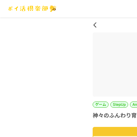
ゲーム
StepUp
A
神々のふんわり育成