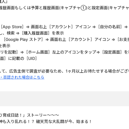
購入』
歴画面もしくは予算と履歴画面(キャプチャ①)と設定画面(キャプチャ②
。
［App Store］⇒ 画面右上［アカウント］アイコン ⇒［自分の名前］
し、検索 ⇒［購入履歴画面］を表示
ogle Play ストア］⇒ 画面右上［アカウント］アイコン ⇒［お
を表示
リを起動］⇒［ホーム画面］左上のアイコンをタップ⇒［設定画面］を
面］に記載の［UID］
して、広告主側で調査が必要なため、1ヶ月以上お待たせする場合がござ
・否認された場合はこちら
り育成日誌！」ストーリー〜〜〜
神も入り乱れる！？ 破天荒な大乱闘が今、始まる！