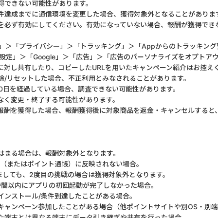
得できない可能性があります。
件達成までに通信環境を変更した場合、獲得対象外となることがありま
を必ず有効にしてください。有効になっていない場合、報酬が獲得でき
定」＞「プライバシー」＞「トラッキング」＞「Appからのトラッキング
⇒ 「設定」＞「Google」＞「広告」＞「広告のパーソナライズをオプトア
ーに対し共有したり、コピーしたURLを用いたキャンペーン紹介はお控え
削除/リセットした場合、不正利用とみなされることがあります。
80日を経過している場合、調査できない可能性があります。
なく変更・終了する可能性があります。
報酬を獲得した場合、報酬獲得後に対象商品を返金・キャンセルすると
はまる場合は、報酬対象外となります。
中（またはポイント通帳）に反映されない場合。
しても、2度目の挑戦の場合は獲得対象外となります。
時間以内にアプリの初回起動が完了しなかった場合。
インストール/条件到達したことがある場合。
キャンペーン参加したことがある場合（他ポイントサイトや別OS・別
た端末とは異なる端末にデータ引き継ぎや共有を行った場合。