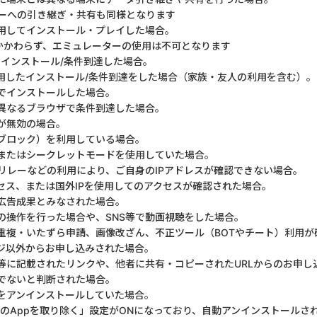
ーへの引き継ぎ・共有も同様となります
用してインストール・プレイした場合。
かわらず、エミュレーターの使用は不可となります
してインストール/条件到達した場合。
利用したインストール/条件到達をした場合（家族・友人の利用を含む）。
でインストールした場合。
異なるブラウザで条件到達した場合。
が無効の場合。
ブロック）を利用している場合。
またはシークレットモードを使用していた場合。
トリレーなどの利用により、ご自身のIPアドレスが確認できない場合。
セス、または国外IPを使用してのアクセスが確認された場合。
広告成果とみなされた場合。
の操作を行った場合や、SNS等で動画視聴をした場合。
重複・いたずら申請、画像改ざん、不正ツール（BOTやチート）利用が
ジ以外からお申し込みされた場合。
S等に記載されたリンクや、他者に共有・コピーされたURLからのお申し
でないと判断された場合。
をアンインストールしていた場合。
用のAppを取り除く」設定がONになっており、自動アンインストールさ