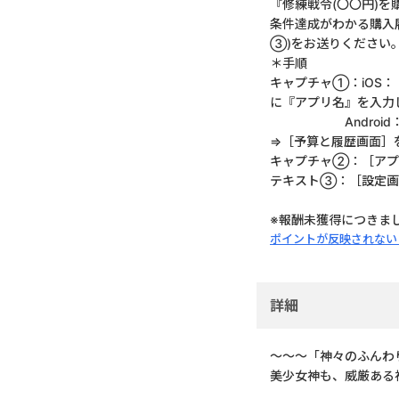
『修練戦令(〇〇円)を
条件達成がわかる購入履
③)をお送りください
＊手順
キャプチャ①：iOS：
に『アプリ名』を入力
Android：［Go
⇒［予算と履歴画面］
キャプチャ②：［アプ
テキスト③：［設定画
※報酬未獲得につきま
ポイントが反映されない
詳細
〜〜〜「神々のふんわ
美少女神も、威厳ある