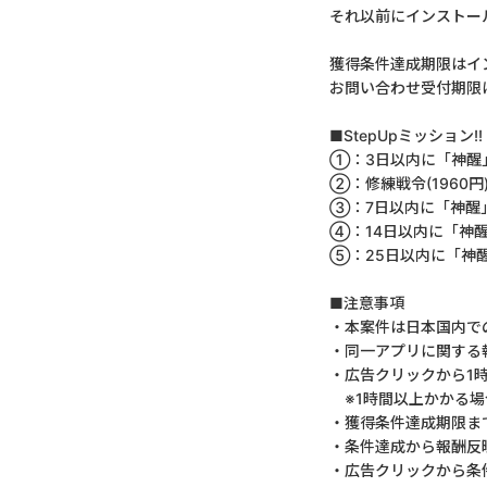
それ以前にインストー
獲得条件達成期限はイ
お問い合わせ受付期限
■StepUpミッション!!
①：3日以内に「神醒
②：修練戦令(1960円
③：7日以内に「神醒
④：14日以内に「神醒
⑤：25日以内に「神
■注意事項
・本案件は日本国内で
・同一アプリに関する
・広告クリックから1
※1時間以上かかる場
・獲得条件達成期限ま
・条件達成から報酬反
・広告クリックから条