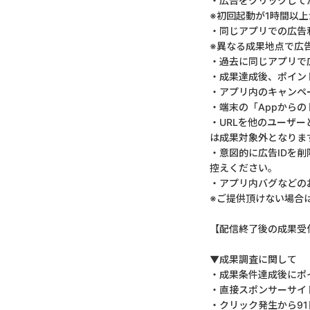
・広告をクリックして
※初回起動が1時間以
・同じアプリでの広告利
※異なる成果地点で広
・過去に同じアプリで
・成果達成後、ポイン
・アプリ内のキャンペ
・端末の「Appから
・URLを他のユーザー
は成果対象外となりま
・意図的に広告IDを
控えください。
・アプリ内バグなどの
※ご提供頂けない場合
【配信終了後の成果受
▼成果調査に関して
・成果条件達成後にポ
・直接スポンサーサイ
・クリック発生から9