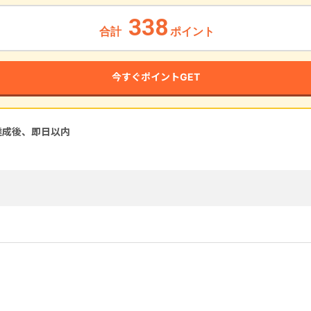
338
合計
ポイント
今すぐポイントGET
達成後、即
日以内