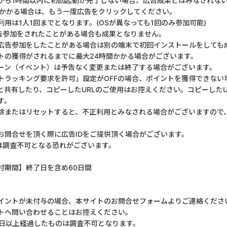
から1時間以内に初回起動が完了しない場合、広告成果とはみなされな
上かかる場合は、もう一度広告をクリックしてください。
用は1人1回までとなります。(OSが異なっても1回のみ参加可能)
告参加をされたことがある場合も成果となりません。
広告参加をしたことがある場合は別の端末で初回インストールをしても
トの獲得がされるまでに最大24時間かかる場合がございます。
ーン（イベント）は予告なく変更または終了する場合がございます。
のトラッキング要求を許可」設定がOFFの場合、ポイントを獲得できない
と共有したり、コピーしたURLのご使用はお控えください。コピーした
す。
削除またはリセットすると、不正利用とみなされる場合がございますので
お問合せを頂く際に広告IDをご提供頂く場合がございます。
は調査不可となる恐れがございます。
付期間】終了日を含め60日間
イントが未付与の場合、本サイトのお問合せフォームよりご連絡くださ
トへ問い合わせることはお控えください。
1日以上経過したものは調査不可となります。