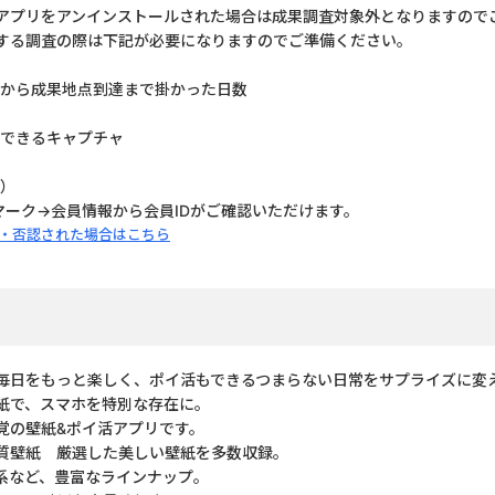
アプリをアンインストールされた場合は成果調査対象外となりますので
する調査の際は下記が必要になりますのでご準備ください。
から成果地点到達まで掛かった日数
できるキャプチャ
ャ）
マーク→会員情報から会員IDがご確認いただけます。
・否認された場合はこちら
紙で毎日をもっと楽しく、ポイ活もできるつまらない日常をサプライズに変
紙で、スマホを特別な存在に。
覚の壁紙&ポイ活アプリです。
質壁紙 厳選した美しい壁紙を多数収録。
系など、豊富なラインナップ。