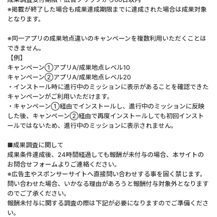
※掲載が終了した場合も成果達成期限までに達成された場合は成果対象
となります。
※同一アプリの成果地点違いのキャンペーンを複数利用いただくことは
できません。
【例】
キャンペーン①アプリA/成果地点レベル10
キャンペーン②アプリA/成果地点レベル20
・インストール時に進行中のミッションに表示があることを確認できた
キャンペーンがご利用いただけます。
・キャンペーン①経由でインストールし、進行中のミッションに反映
した後、キャンペーン②経由で再度インストールしても初回インスト
ールではないため、進行中のミッションに表示されません。
■成果調査に関して
成果条件達成後、24時間経過しても報酬が未付与の場合、本サイトの
お問合せフォームよりご連絡ください。
※広告主やスポンサーサイトへ直接問い合わせする事を固く禁じます。
問い合わせた場合、いかなる理由があろうと報酬付与対象外となります
のでご了承ください。
報酬未付与に関する調査の際は下記が必要になりますのでご準備くださ
い。