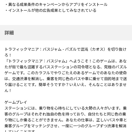
・異なる成果条件のキャンペーンからアプリをインストール
・インストールが他の広告成果としてみなされている
詳細
トラフィックマニア：バスジャム - パズルで混沌（カオス）を切り抜け
ろ！
『トラフィックマニア：バスジャム』へようこそ！このゲームは、あな
たが街で最も混雑するバスステーションの司令塔となる、究極のパズル
ゲームです。このカラフルでやりごたえのあるゲームでのあなたの使命
は、交通渋滞を解消し、乗客を同じ色のバスや車に乗せて目的地まで送
り届けることです。簡単そうですか？いえいえ、そんなことはありませ
ん！
ゲームプレイ
ステーションには、乗り物を心待ちにしている大勢の人々がいます。乗
客のグループはそれぞれ独自の色を持っており、自分たちと同じ色の乗
り物にしか乗ることができません。あなたの仕事は、正しいバスや車と
乗客グループをマッチングさせ、一度に一つのグループずつ渋滞を解消
していくことです。