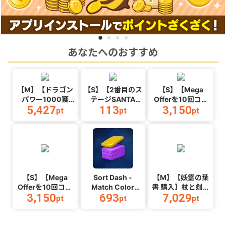
あなたへのおすすめ
【M】【ドラゴン
【S】【2番目のス
【S】【Mega
パワー1000獲
テージSANTA
Offerを10回コン
5,427
113
3,150
得】マージドラゴ
MONICA BEACH
プリートする】
pt
pt
pt
ン_Android
オープン】
Ball Hop_Android
WaterPark
Boys_Android
【S】【Mega
Sort Dash -
【M】【妖霊の葉
Offerを10回コン
Match Color
書 購入】杖と剣の
3,150
693
7,029
プリートする】
Puzzle（チャレン
伝説
pt
pt
pt
Color
ジ11完了）
_Android_2608
Link_Android
（Android）