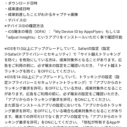
・ダウンロード日時
・成果達成日時
・成果到達したことがわかるキャプチャ画像
・デバイスID
※デバイスIDの確認方法
・iOS端末の場合（IDFA）：「My Device ID by AppsFlyer」もしくは
「adjust Insights」というアプリをインストールいただく事で確認可能
※iOSを11.0以上にアップグレードしていて、Safariの設定（設定
≫Safari≫プライバシーとセキュリティ）で「サイト越えトラッキング
を防ぐ」を有効にしている方は、成果対象外となることがあります。広
告をご利用の前に、必ず端末の設定をご確認いただき、「サイト越えト
ラッキングを防ぐ」をOFFにしてください。
※iOSを14.0以上にアップグレードしていて、トラッキングの設定（設
定≫プライバシーとセキュリティ≫トラッキング）で「アプリからのト
ラッキング要求を許可」をOFFにしている方は、成果対象外となること
があります。広告をご利用の前に、必ず端末の設定をご確認いただき、
「アプリからのトラッキング要求を許可」をONにしてください。
また該当インストールアプリの設定においても「アプリからのトラッキ
ング要求を許可」をOFFにしている場合も成果対象外となることがあり
ます。端末での許可だけでなく各アプリの設定でも「アプリからのトラ
ッキング要求を許可」をONにしてください。「他社が所有するAppや