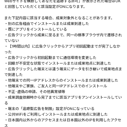
Webサイトを横断してあなたを追跡する許可」が表示された場合はOK
と回答していただくと該当設定がONになります。
また下記内容に該当する場合、成果対象外となることがあります。
・別の広告経由でインストールまたは成果到達した
・既にアプリをインストールしている
・広告クリックから成果に至るまで、同一の標準ブラウザ内で遷移され
ていない
・【1時間以内】に広告クリックからアプリ初回起動までが完了しなか
った
・広告クリックから初回起動までに通信環境を変更した
・回線が不安定な状態でインストールまたは成果地点に到達した
・広告クリックした端末とは違う端末にデータを引き継いで成果地点ま
で到達した
・他端末での同一IPアドレスからのインストールまたは成果到達した
・他端末やご家族、ご友人と同一IPアドレスでのインストール
・不正･虚偽の申請、その他異常値等
・成果調査依頼時から完了までに該当アプリをアンインストールしてい
る
・端末の「追跡型広告を制限」設定がONになっている
・公共WiFiをご利用しインストールまたは成果地点に到達した
・日本国内以外からのアクセスまたは日本国以外のIPを利用したアクセ
ス