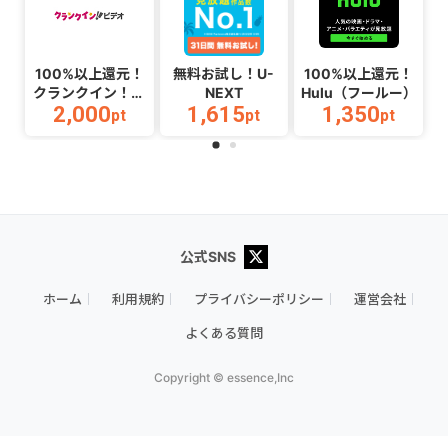
100%以上還元！
無料お試し！U-
100%以上還元！
クランクイン！ビ
NEXT
Hulu（フールー）
2,000
1,615
1,350
デオ
pt
pt
pt
公式SNS
ホーム
利用規約
プライバシーポリシー
運営会社
よくある質問
Copyright © essence,Inc