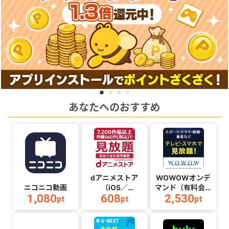
あなたへのおすすめ
dアニメストア
WOWOWオンデ
ニコニコ動画
（iOS／
マンド（有料会員
1,080
608
2,530
Android）
登録完了）
pt
pt
pt