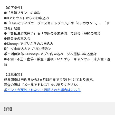
【却下条件】
●「月額プラン」の申込
●dアカウントからのお申込み
●「Huluとディズニープラスセットプラン」や「dアカウント」、「ド
コモ」経由
●
「支払決済未完了」＆「申込のみ未決済」で退会・解約の場合
●退会後の再入会
●Disney+アプリからのお申込み
例）＜未申込＆アプリDL済み＞
ポイ活倶楽部→Disney+アプリ内申込ページへ遷移→申込登録
●不備・不正・虚偽・架空・重複・いたずら・キャンセル・未入金・返
品
【注意事項】
成果調査は申込日から3ヵ月以内までで受け付けております。
調査の際は【メールアドレス】をお送りください。
ポイントが反映されない・否認された場合はこちら
詳細