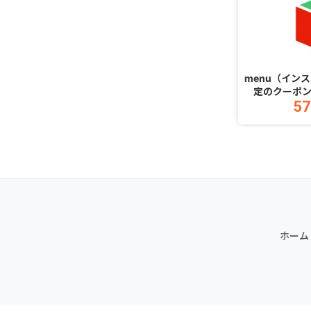
menu（イン
定のクーポ
57
1,500円（
文完了）（A
ホーム