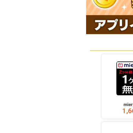
mie
1,6