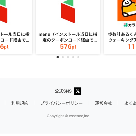
ストール当日に指
menu（インストール当日に指
歩数計あるく
ンコード経由で
定のクーポンコード経由で
ウォーキング
6
576
11
税込）以上の初回注
1,500円（税込）以上の初回注
アドレス登録完
pt
pt
ndroid）
文完了）（iOS）
公式SNS
利用規約
プライバシーポリシー
運営会社
よく
Copyright © essence,Inc