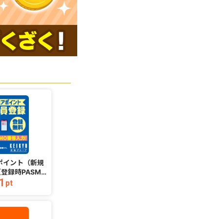
ポイント（新規
歩数計あるくん〜シンプルな
みん
登録時PASMO
ウォーキングアプリ（メール
1
160
必須））
アドレス登録完了）（iOS）
pt
pt