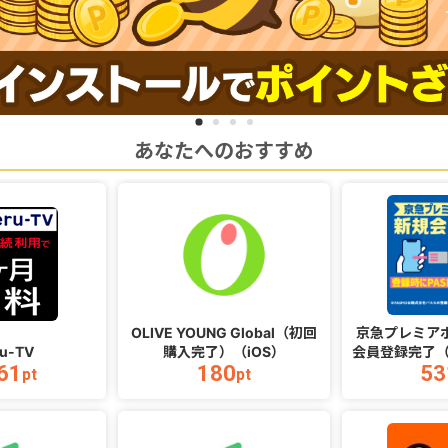
あなたへのおすすめ
OLIVE YOUNG Global（初回
京急プレミア
ru-TV
購入完了）（iOS）
会員登録完了（
61
180
53
番号入力
pt
pt