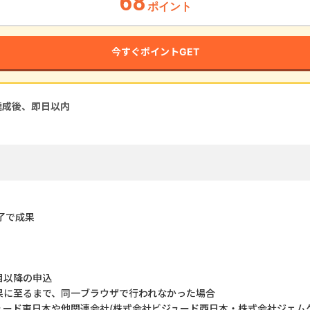
68
ポイント
今すぐポイントGET
達成後、即
日以内
了で成果
目以降の申込
果に至るまで、同一ブラウザで行われなかった場合
ュード東日本や他関連会社(株式会社ビジュード西日本・株式会社ジェム