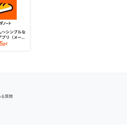
ん〜シンプルな
Cy
アプリ（メール
コミックA
5
1,053
了）（iOS）
pt
pt
ある質問