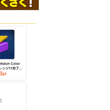
 Match Color
【M】【妖霊の葉書 購入】杖
ャレンジ11完了）
と剣の伝説_iOS_2608
バブ
3
7,029
roid）
pt
pt