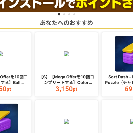
あなたへのおすすめ
Offerを10回コ
【S】【Mega Offerを10回コ
Sort Dash -
する】Ball
ンプリートする】Color
Puzzle（チ
50
3,150
69
ndroid
Link_Android
（And
pt
pt