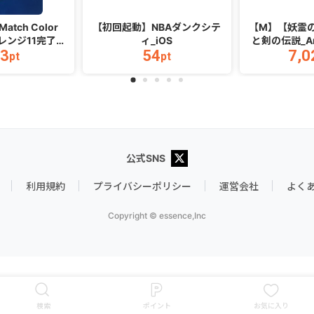
 Match Color
【初回起動】NBAダンクシテ
【M】【妖霊の
ャレンジ11完了）
ィ_iOS
と剣の伝説_And
3
54
7,0
OS）
pt
pt
公式SNS
利用規約
プライバシーポリシー
運営会社
よく
Copyright © essence,Inc
今すぐポイントGET
検索
ポイント
お気に入り