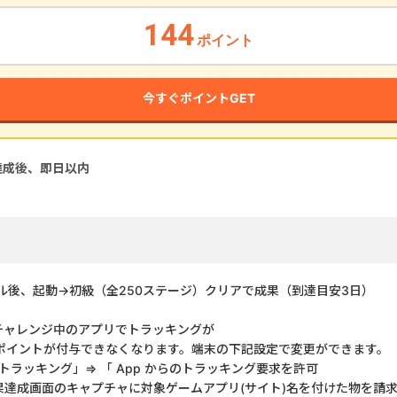
144
ポイント
今すぐポイントGET
達成後、即
日以内
ル後、起動→初級（全250ステージ）クリアで成果（到達目安3日）
チャレンジ中のアプリでトラッキングが
ポイントが付与できなくなります。端末の下記設定で変更ができます。
トラッキング」⇒ 「 App からのトラッキング要求を許可
果達成画面のキャプチャに対象ゲームアプリ(サイト)名を付けた物を請