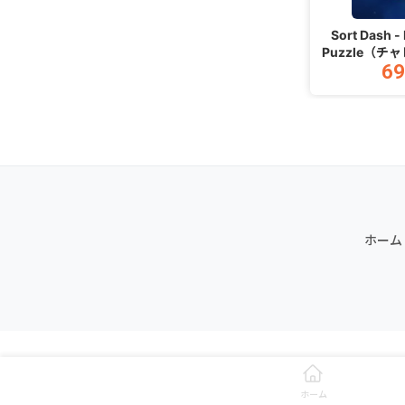
Sort Dash -
Puzzle（チ
69
（i
ホーム
ホーム