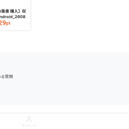
葉書 購入】杖
復縁鑑定LINE（友だち追加完
Umb
roid_2608
了後アンケート回答）
エ
29
11
pt
pt
ある質問
マイページ