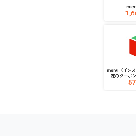
mie
1,6
menu（イン
定のクーポ
57
1,500円（
文完了）（A