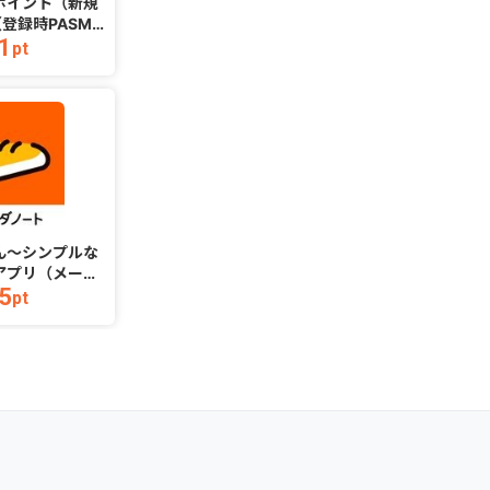
ポイント（新規
歩数計あるくん〜シンプルな
みん
登録時PASMO
ウォーキングアプリ（メール
1
160
必須））
アドレス登録完了）（iOS）
pt
pt
ん〜シンプルな
Cy
アプリ（メール
コミックA
5
1,053
了）（iOS）
pt
pt