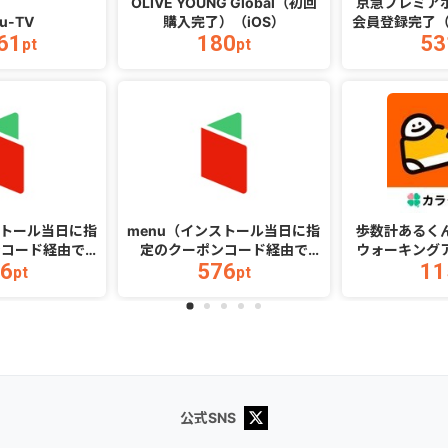
OLIVE YOUNG Global（初回
京急プレミア
ru-TV
購入完了）（iOS）
会員登録完了（
61
180
53
番号入力
pt
pt
ストール当日に指
menu（インストール当日に指
歩数計あるく
ンコード経由で
定のクーポンコード経由で
ウォーキング
6
576
11
税込）以上の初回注
1,500円（税込）以上の初回注
アドレス登録完
pt
pt
ndroid）
文完了）（iOS）
公式SNS